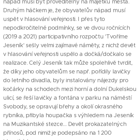
nápad musí být proveditelný na majetku města.
Druhým háčkem je, že obyvatelův nápad musí
uspět v hlasování veřejnosti. I přes tyto
nepodkročitelné podmínky, se ve dvou ročnících
(2019 a 2021) participativního rozpočtu 'Tvoříme
Jeseník' sešly velmi zajímavé náměty, z nichž devět
v hlasování veřejnosti uspělo a dočká/dočkalo se
realizace. Celý Jeseník tak může spolehlivě tvrdit,
že díky jeho obyvatelům se např. pořídily lavičky
do letního divadla, byly instalovány nájezdy pro
kočárky na schodech mezi horní a dolní Dukelskou
ulicí, se řeší lavičky a fontána v parku na náměstí
Svobody, se opravují břehy a okolí okrasného
rybníka, přibyla houpačka s výhledem na Jeseník
na Muzikantské stezce… Devět prokazatelných
přínosů, pod nimiž je podepsáno na 1 200