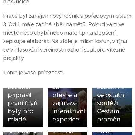
hlasujících.
Právě byl zahájen nový ročník s pořadovým číslem
3. Od 1. máje začíná sběr námětů. Pokud vám ve
městě něco chybí nebo máte tip na zlepšení,
sepisujte elaborát. Na stole je milion korun, v říjnu
se v hlasování veřejnosti rozhoří souboj o vítězné
25.07.2026
projekty.
V
jesenické
15.07.2026
Tohle je vaše příležitost!
Katovně
Město
30.07.2026
Jeseník
se
Jeseník v
připravil
otevřela
celostátní
první čtyři
zajímavá
soutěži
05.05.2026
byty pro
interaktivní
Cestami
Zlatohorští
20.06.2026
24.05.2026
mladé
expozice
proměn
Město
Mikulovice
dobrovolní
Jeseník si
vrhnou
hasiči