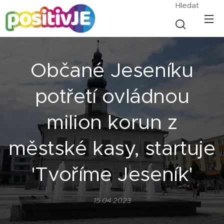
Hledat
Občané Jeseníku
potřetí ovládnou
milion korun z
městské kasy, startuje
'Tvoříme Jeseník'
15.04.2023