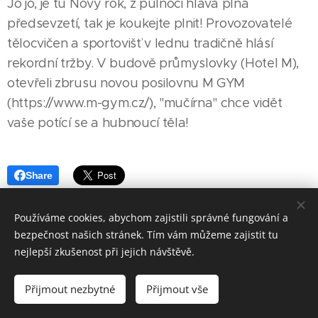
Jo jo, je tu Nový rok, z půlnoci hlava plná
předsevzetí, tak je koukejte plnit! Provozovatelé
tělocvičen a sportovišť v lednu tradičně hlásí
rekordní tržby. V budově průmyslovky (Hotel M),
otevřeli zbrusu novou posilovnu M GYM
(https://www.m-gym.cz/), "mučírna" chce vidět
vaše potící se a hubnoucí těla!
Share
Používáme cookies, abychom zajistili správné fungování a
bezpečnost našich stránek. Tím vám můžeme zajistit tu
nejlepší zkušenost při jejich návštěvě.
Made in Jesenicko © 2026 positivJE. Všechna práva vyhrazena.
Přijmout nezbytné
Přijmout vše
Cookies