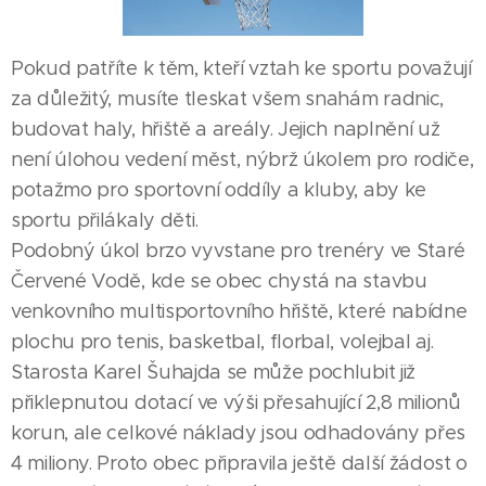
Pokud patříte k těm, kteří vztah ke sportu považují
za důležitý, musíte tleskat všem snahám radnic,
budovat haly, hřiště a areály. Jejich naplnění už
není úlohou vedení měst, nýbrž úkolem pro rodiče,
potažmo pro sportovní oddíly a kluby, aby ke
sportu přilákaly děti.
Podobný úkol brzo vyvstane pro trenéry ve Staré
Červené Vodě, kde se obec chystá na stavbu
venkovního multisportovního hřiště, které nabídne
plochu pro tenis, basketbal, florbal, volejbal aj.
Starosta Karel Šuhajda se může pochlubit již
přiklepnutou dotací ve výši přesahující 2,8 milionů
korun, ale celkové náklady jsou odhadovány přes
4 miliony. Proto obec připravila ještě další žádost o