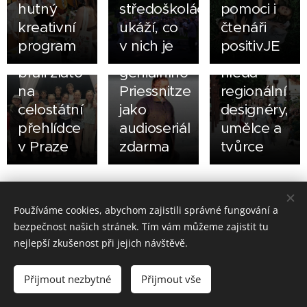
hutný
středoškoláci
pomoci i
Dětští
číst?
DESIGN
kreativní
ukáží, co
čtenáři
herci ZUŠ
Poslechněte
FEST
program
v nich je
positivJE
Jeseník
si příběh
2026
brali zlato
geniálního
hledá
na
Priessnitze
regionální
celostátní
jako
designéry,
přehlídce
audioseriál
umělce a
v Praze
zdarma
tvůrce
Share
Používáme cookies, abychom zajistili správné fungování a
bezpečnost našich stránek. Tím vám můžeme zajistit tu
nejlepší zkušenost při jejich návštěvě.
Made in Jesenicko © 2026 positivJE. Všechna práva vyhrazena.
Přijmout nezbytné
Přijmout vše
Cookies