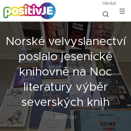
Hledat
Norské velvyslanectví
poslalo jesenické
knihovně na Noc
literatury výběr
severských knih
13.07.2025