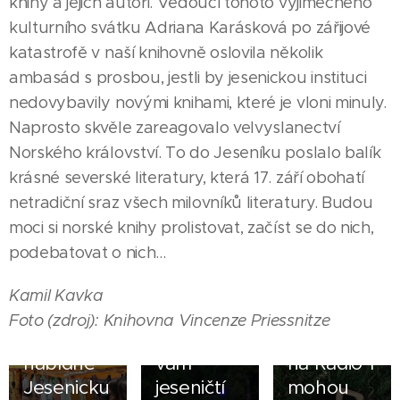
knihy a jejich autoři. Vedoucí tohoto výjimečného
kulturního svátku Adriana Karásková po zářijové
katastrofě v naší knihovně oslovila několik
ambasád s prosbou, jestli by jesenickou instituci
nedovybavily novými knihami, které je vloni minuly.
Naprosto skvěle zareagovalo velvyslanectví
Norského království. To do Jeseníku poslalo balík
13.06.2026
krásné severské literatury, která 17. září obohatí
Freedberg
netradiční sraz všech milovníků literatury. Budou
vydávají
moci si norské knihy prolistovat, začíst se do nich,
nový
podebatovat o nich…
singl, k
04.08.2026
Young
úspěchu
Kamil Kavka
Design
v
16.06.2026
Foto (zdroj): Knihovna Vincenze Priessnitze
fest
Ve středu
hitparádě
09.05.2026
nabídne
vám
na Radio 1
Jesenický
23.05.2026
Jesenicku
jeseničtí
mohou
Jste líní
YOUNG
09.06.2026