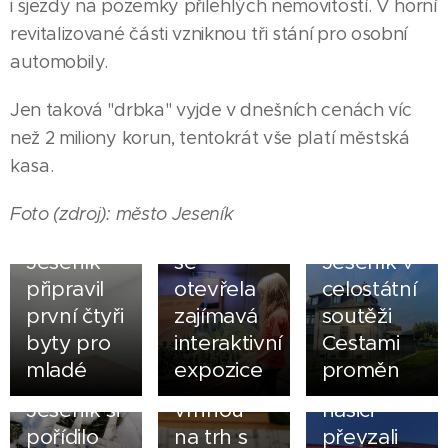
i sjezdy na pozemky přilehlých nemovitostí. V horní
revitalizované části vzniknou tři stání pro osobní
automobily.
Jen taková "drbka" vyjde v dnešních cenách víc
než 2 miliony korun, tentokrát vše platí městská
25.07.2026
kasa.
V
jesenické
15.07.2026
Foto (zdroj): město Jeseník
Katovně
Město
30.07.2026
Jeseník
se
Jeseník v
připravil
otevřela
celostátní
první čtyři
zajímavá
soutěži
05.05.2026
byty pro
interaktivní
Cestami
Zlatohorští
20.06.2026
24.05.2026
mladé
expozice
proměn
Město
Mikulovice
dobrovolní
Jeseník si
vrhnou
hasiči
pořídilo
na trh s
převzali