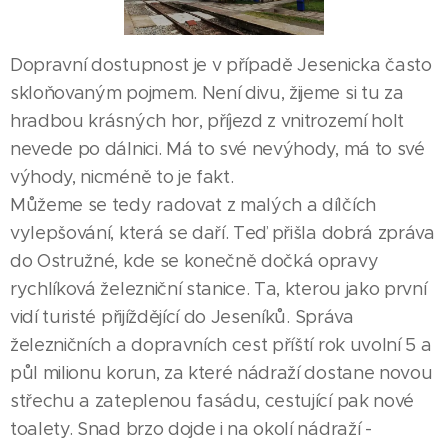
Dopravní dostupnost je v případě Jesenicka často
skloňovaným pojmem. Není divu, žijeme si tu za
hradbou krásných hor, příjezd z vnitrozemí holt
nevede po dálnici. Má to své nevýhody, má to své
výhody, nicméně to je fakt.
Můžeme se tedy radovat z malých a dílčích
vylepšování, která se daří. Teď přišla dobrá zpráva
do Ostružné, kde se konečně dočká opravy
rychlíková železniční stanice. Ta, kterou jako první
vidí turisté přijíždějící do Jeseníků. Správa
železničních a dopravních cest příští rok uvolní 5 a
půl milionu korun, za které nádraží dostane novou
střechu a zateplenou fasádu, cestující pak nové
toalety. Snad brzo dojde i na okolí nádraží -