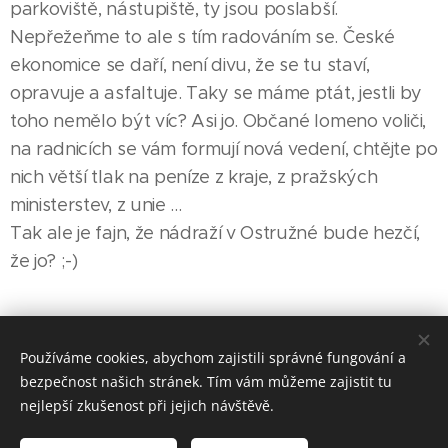
parkoviště, nástupiště, ty jsou poslabší.
Nepřežeňme to ale s tím radováním se. České
ekonomice se daří, není divu, že se tu staví,
opravuje a asfaltuje. Taky se máme ptát, jestli by
toho nemělo být víc? Asi jo. Občané lomeno voliči,
na radnicích se vám formují nová vedení, chtějte po
nich větší tlak na peníze z kraje, z pražských
ministerstev, z unie ...
Tak ale je fajn, že nádraží v Ostružné bude hezčí,
že jo? ;-)
Share
Používáme cookies, abychom zajistili správné fungování a
bezpečnost našich stránek. Tím vám můžeme zajistit tu
nejlepší zkušenost při jejich návštěvě.
Made in Jesenicko © 2026 positivJE. Všechna práva vyhrazena.