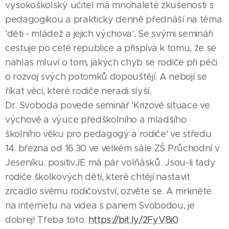
vysokoškolský učitel má mnohaleté zkušenosti s
pedagogikou a prakticky denně přednáší na téma
'děti - mládež a jejich výchova'. Se svými semináři
cestuje po celé republice a přispívá k tomu, že se
nahlas mluví o tom, jakých chyb se rodiče při péči
o rozvoj svých potomků dopouštějí. A nebojí se
říkat věci, které rodiče neradi slyší.
Dr. Svoboda povede seminář 'Krizové situace ve
výchově a výuce předškolního a mladšího
školního věku pro pedagogy a rodiče' ve středu
14. března od 16.30 ve velkém sále ZŠ Průchodní v
Jeseníku. positivJE má pár volňásků. Jsou-li tady
rodiče školkových dětí, které chtějí nastavit
zrcadlo svému rodičovství, ozvěte se. A mrkněte
na internetu na videa s panem Svobodou, je
dobrej! Třeba toto:
https://bit.ly/2FyV8i0