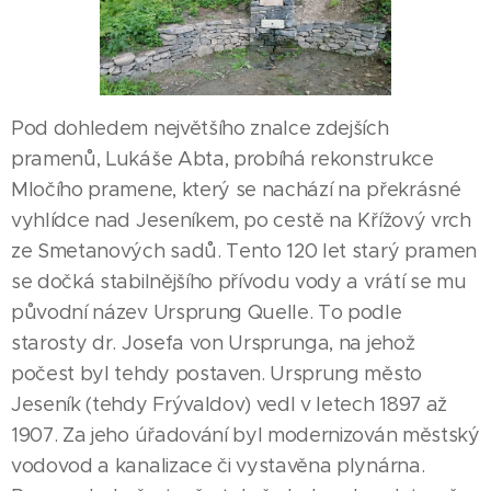
Pod dohledem největšího znalce zdejších
pramenů, Lukáše Abta, probíhá rekonstrukce
Mločího pramene, který se nachází na překrásné
vyhlídce nad Jeseníkem, po cestě na Křížový vrch
ze Smetanových sadů. Tento 120 let starý pramen
se dočká stabilnějšího přívodu vody a vrátí se mu
původní název Ursprung Quelle. To podle
starosty dr. Josefa von Ursprunga, na jehož
počest byl tehdy postaven. Ursprung město
Jeseník (tehdy Frývaldov) vedl v letech 1897 až
1907. Za jeho úřadování byl modernizován městský
vodovod a kanalizace či vystavěna plynárna.