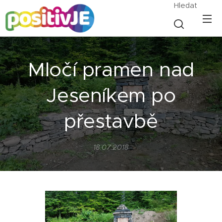
Hledat
Mločí pramen nad
Jeseníkem po
přestavbě
18.07.2018