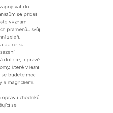
 zapojovat do
nistům se přidali
roste význam
ých pramenů... svůj
mní zeleň.
ova pomníku
ysazení
vá dotace, a právě
omy, které v lesní
ch se budete moci
ky a magnoliemi.
a opravu chodníků
ující se