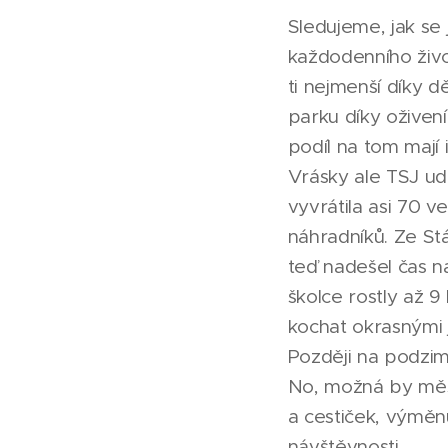
Sledujeme, jak se
každodenního život
ti nejmenší díky d
parku díky oživení
podíl na tom mají 
Vrásky ale TSJ ud
vyvrátila asi 70 v
náhradníků. Ze Stá
teď nadešel čas na
školce rostly až 9
kochat okrasnými j
Později na podzim
No, možná by měst
a cestiček, výměnu
návštěvnosti.