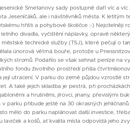
 jesenické Smetanovy sady postupně daří víc a víc
a Jeseníčáků, ale i návštěvníků města. K letitým te
ětskému hřišti a pohybové školičce ;-) Nejcitelněji 
 letního divadla, vyčištění náplavky, opravě někter
i městské technické služby (TSJ), které pečují o ta
ělala únorová větrná bouře, protože u Priessnitz
elkých stromů. Podařilo se však sehnat peníze na v
tního fondu životního prostředí přišla čtvrtmiliono
 její utracení. V parku do země půjdou vzrostlé str
 let. A také jejich skladba je pestrá, při procházká
abloněmi a hrušněmi, jírovci, jinany, převislými bu
 v parku přibude ještě na 30 okrasných jehličnanů.
o mělo do parku naplánovat další investice, třeb
 laviček a košů, ať kvalita místa odpovídá jeho zvyš