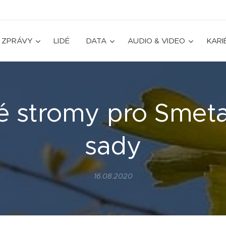
ZPRÁVY
LIDÉ
DATA
AUDIO & VIDEO
KARI
é stromy pro Smet
sady
16.08.2020