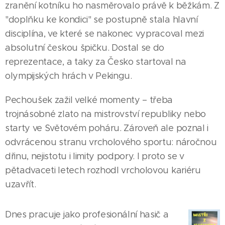
zranění kotníku ho nasměrovalo právě k běžkám. Z
"doplňku ke kondici" se postupně stala hlavní
disciplína, ve které se nakonec vypracoval mezi
absolutní českou špičku. Dostal se do
reprezentace, a taky za Česko startoval na
olympijských hrách v Pekingu.
Pechoušek zažil velké momenty – třeba
trojnásobné zlato na mistrovství republiky nebo
starty ve Světovém poháru. Zároveň ale poznal i
odvrácenou stranu vrcholového sportu: náročnou
dřinu, nejistotu i limity podpory. I proto se v
pětadvaceti letech rozhodl vrcholovou kariéru
uzavřít.
Dnes pracuje jako profesionální hasič a