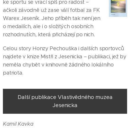
ke sportu se vrací spíš pro radost –
ačkoli závodně už zase válí fotbal za FK
Warex Jeseník. Jeho příběh tak není jen
o medailích, ale i o složitých osobních
rozhodnutích, která přicházejí po nich.
Celou story Honzy Pechouška i dalších sportovců
najdete v knize Mistři z Jesenicka – publikaci, jež by
neměla chybět v knihovně žádného lokálního
patriota.
06.08.2026
28.07.2026
Jeseníčák
Tomáš
31.07.2026
Další publikace Vlastivědného muzea
Tomáš
Šárka
Kajnar
Jesenicka
Janík si za
Tomická
ovládl
volantem
se do
republikové
závodního
Bělé
šampionáty
Kamil Kavka