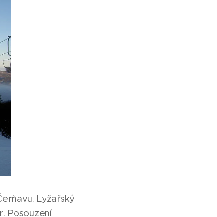
Čerňavu. Lyžařský
or. Posouzení