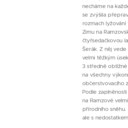
necháme na každém
se zvýšila přepra
rozmach lyžování
Zimu na Ramzovské
čtyřsedačkovou l
Šerák. Z něj vede 
velmi těžkým úse
3 středně obtížné
na všechny výkonn
občerstvovacího z
Podle zaplněnosti 
na Ramzové velmi 
přírodního sněhu.
ale s nedostatkem 