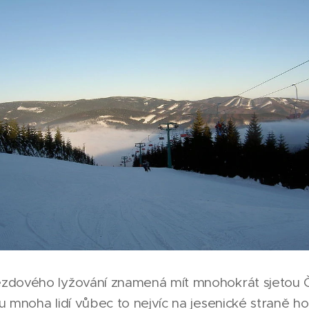
ezdového lyžování znamená mít mnohokrát sjetou 
u mnoha lidí vůbec to nejvíc na jesenické straně h