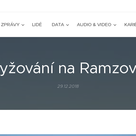
ZPRÁVY
LIDÉ
DATA
AUDIO & VIDEO
KARI
yžování na Ramzo
29.12.2018