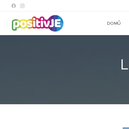
DOMŮ
L