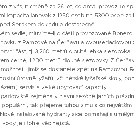
 z vás, nicméně za 26 let, co areál provozuje s
vní kapacita lanovek z 1250 osob na 5300 osob za 
 pod Šerákem dokladuje dostatečně.
m sedle, mluvíme-li o částI provozované Bonerou,
anovku z Ramzové na Čerňavu a dvousedačkovou 
první část, tj. 3.260 metrů dlouhá lehká sjezdovka, 
kem černé, 1.200 metrů dlouhé sjezdovky. Z Čerňa
 možnosti, jimiž se dostanete zpět na Ramzovou. R
ostní úrovně lyžařů, vč. dětské lyžařské školy, bo
ázemí, servis a velké ubytovací kapacity.
parkoviště zejména v hlavní sezóně jarních prázdni
populární, tak přejeme tuhou zimu s co největším
 Nově instalované hydranty sice pomáhají s umělý
vody je i tohle věc nejistá.