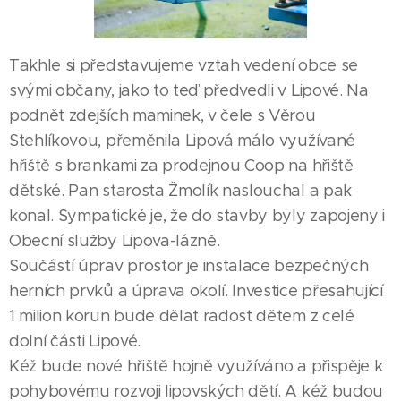
Takhle si představujeme vztah vedení obce se
svými občany, jako to teď předvedli v Lipové. Na
podnět zdejších maminek, v čele s Věrou
Stehlíkovou, přeměnila Lipová málo využívané
hřiště s brankami za prodejnou Coop na hřiště
dětské. Pan starosta Žmolík naslouchal a pak
konal. Sympatické je, že do stavby byly zapojeny i
Obecní služby Lipova-lázně.
Součástí úprav prostor je instalace bezpečných
herních prvků a úprava okolí. Investice přesahující
1 milion korun bude dělat radost dětem z celé
dolní části Lipové.
Kéž bude nové hřiště hojně využíváno a přispěje k
pohybovému rozvoji lipovských dětí. A kéž budou