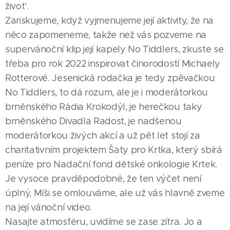
život'.
Zariskujeme, když vyjmenujeme její aktivity, že na
něco zapomeneme, takže než vás pozveme na
supervánoční klip její kapely No Tiddlers, zkuste se
třeba pro rok 2022 inspirovat činorodostí Michaely
Rotterové. Jesenická rodačka je tedy zpěvačkou
No Tiddlers, to dá rozum, ale je i moderátorkou
brněnského Rádia Krokodýl, je herečkou taky
brněnského Divadla Radost, je nadšenou
moderátorkou živých akcí a už pět let stojí za
charitativním projektem Šaty pro Krtka, který sbírá
peníze pro Nadační fond dětské onkologie Krtek.
Je vysoce pravděpodobné, že ten výčet není
úplný, Míši se omlouváme, ale už vás hlavně zveme
na její vánoční video.
Nasajte atmosféru, uvidíme se zase zítra. Jo a