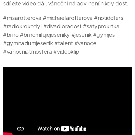
sdílejte video dál, vánoční nálady není nikdy dost.
#misarotterova #michaelarotterova #notiddlers
#radiokrokodyl #divadloradost #satyprokrtka
#brno #brnomilujejeseniky #jesenik #gymjes
#gymnaziumjesenik #talent #vanoce
#vanocniatmosfera #videoklip