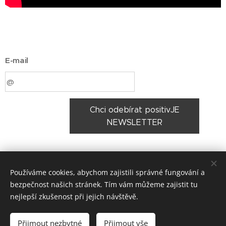
E-mail
Chci odebírat positivJE
NEWSLETTER
Share
Používáme cookies, abychom zajistili správné fungování a
bezpečnost našich stránek. Tím vám můžeme zajistit tu
nejlepší zkušenost při jejich návštěvě.
Made in Jesenicko © 2026 positivJE. Všechna práva vyhrazena.
Přijmout nezbytné
Přijmout vše