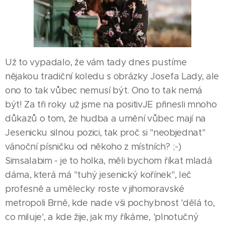
Už to vypadalo, že vám tady dnes pustíme
nějakou tradiční koledu s obrázky Josefa Lady, ale
ono to tak vůbec nemusí být. Ono to tak nemá
být! Za tři roky už jsme na positivJE přinesli mnoho
důkazů o tom, že hudba a umění vůbec mají na
Jesenicku silnou pozici, tak proč si "neobjednat"
vánoční písničku od někoho z místních? ;-)
Simsalabim - je to holka, měli bychom říkat mladá
dáma, která má "tuhý jesenický kořínek", leč
profesně a umělecky roste v jihomoravské
metropoli Brně, kde nade vši pochybnost 'dělá to,
co miluje', a kde žije, jak my říkáme, 'plnotučný