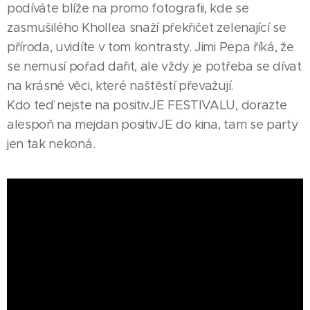
podíváte blíže na promo fotografii, kde se
zasmušilého Khollea snaží překřičet zelenající se
příroda, uvidíte v tom kontrasty. Jimi Pepa říká, že
se nemusí pořad dařit, ale vždy je potřeba se dívat
na krásné věci, které naštěstí převažují.
Kdo teď nejste na positivJE FESTIVALU, dorazte
alespoň na mejdan positivJE do kina, tam se party
jen tak nekoná.