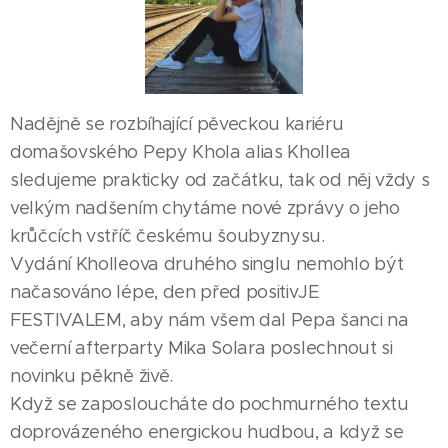
Nadějně se rozbíhající pěveckou kariéru
domašovského Pepy Khola alias Khollea
sledujeme prakticky od začátku, tak od něj vždy s
velkým nadšením chytáme nové zprávy o jeho
krůčcích vstříč českému šoubyznysu.
Vydání Kholleova druhého singlu nemohlo být
načasováno lépe, den před positivJE
FESTIVALEM, aby nám všem dal Pepa šanci na
večerní afterparty Mika Solara poslechnout si
novinku pěkně živě.
Když se zaposloucháte do pochmurného textu
doprovázeného energickou hudbou, a když se