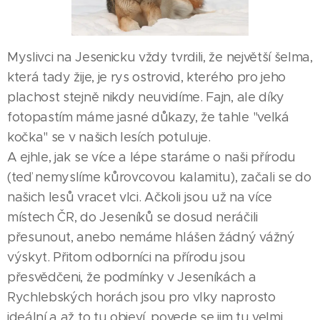
Myslivci na Jesenicku vždy tvrdili, že největší šelma,
která tady žije, je rys ostrovid, kterého pro jeho
plachost stejně nikdy neuvidíme. Fajn, ale díky
fotopastím máme jasné důkazy, že tahle "velká
kočka" se v našich lesích potuluje.
A ejhle, jak se více a lépe staráme o naši přírodu
(teď nemyslíme kůrovcovou kalamitu), začali se do
našich lesů vracet vlci. Ačkoli jsou už na více
místech ČR, do Jeseníků se dosud neráčili
přesunout, anebo nemáme hlášen žádný vážný
výskyt. Přitom odborníci na přírodu jsou
přesvědčeni, že podmínky v Jeseníkách a
Rychlebských horách jsou pro vlky naprosto
ideální a až to tu objeví, povede se jim tu velmi