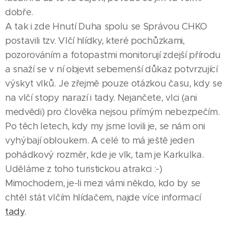
dobře.
A tak i zde Hnutí Duha spolu se Správou CHKO
postavili tzv. Vlčí hlídky, které pochůzkami,
pozorováním a fotopastmi monitorují zdejší přírodu
a snaží se v ní objevit sebemenší důkaz potvrzující
výskyt vlků. Je zřejmě pouze otázkou času, kdy se
na vlčí stopy narazí i tady. Nejančete, vlci (ani
medvědi) pro člověka nejsou přímým nebezpečím.
Po těch letech, kdy my jsme lovili je, se nám oni
vyhýbají obloukem. A celé to má ještě jeden
pohádkový rozměr, kde je vlk, tam je Karkulka.
Uděláme z toho turistickou atrakci :-)
Mimochodem, je-li mezi vámi někdo, kdo by se
chtěl stát vlčím hlídačem, najde více informací
tady
.