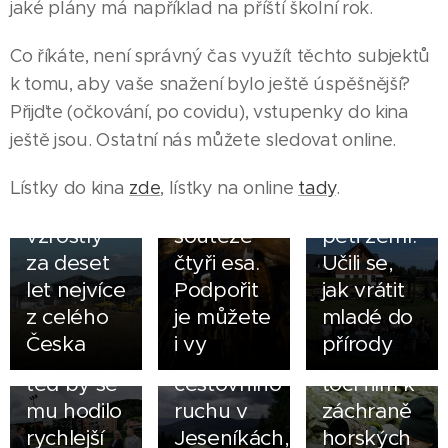
jaké plány má například na příští školní rok.
03.08.2026
Co říkáte, není správný čas využít těchto subjektů
DATA:
23.07.2026
k tomu, aby vaše snažení bylo ještě úspěšnější?
Ceny
Tim Velc
26.07.2026
Přijďte (očkování, po covidu), vstupenky do kina
stavebních
Jesenicko
pozval na
ještě jsou. Ostatní nás můžete sledovat online.
pozemků
má ve
Rejvíz
na
finále
mládežnické
Lístky do kina
zde
, lístky na online
tady
.
22.07.2026
Jesenicku
krajské
lídry z
Kamil
vzrostly
soutěže
pěti zemí.
Kavka v
19.07.2026
za deset
čtyři esa.
Učili se,
ČT24:
Holba
let nejvíce
Podpořit
jak vrátit
Jesenicko
pointy
10.07.2026
z celého
je můžete
mladé do
ukázalo
obohacují
Tomáš
Česka
i vy
přírody
odolnost,
nabídku
Vynikal
teď by se
cestovního
točí film k
mu hodilo
ruchu v
záchraně
rychlejší
Jeseníkách,
horských