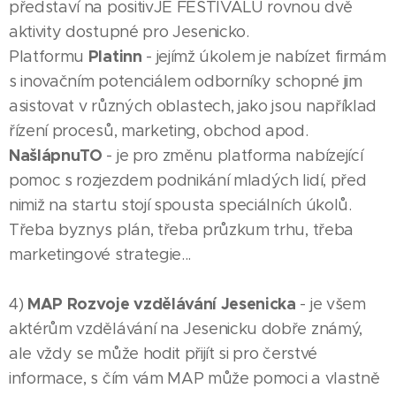
představí na positivJE FESTIVALU rovnou dvě
aktivity dostupné pro Jesenicko.
Platinn
Platformu
- jejímž úkolem je nabízet firmám
s inovačním potenciálem odborníky schopné jim
asistovat v různých oblastech, jako jsou například
řízení procesů, marketing, obchod apod.
NašlápnuTO
- je pro změnu platforma nabízející
pomoc s rozjezdem podnikání mladých lidí, před
nimiž na startu stojí spousta speciálních úkolů.
Třeba byznys plán, třeba průzkum trhu, třeba
marketingové strategie...
MAP Rozvoje vzdělávání Jesenicka
4)
- je všem
aktérům vzdělávání na Jesenicku dobře známý,
ale vždy se může hodit přijít si pro čerstvé
informace, s čím vám MAP může pomoci a vlastně