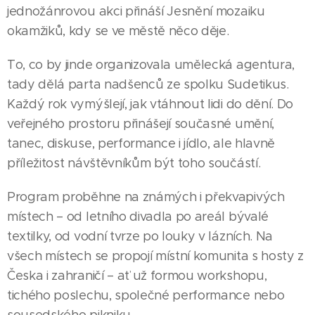
jednožánrovou akci přináší Jesnění mozaiku
okamžiků, kdy se ve městě něco děje.
To, co by jinde organizovala umělecká agentura,
tady dělá parta nadšenců ze spolku Sudetikus.
Každý rok vymýšlejí, jak vtáhnout lidi do dění. Do
veřejného prostoru přinášejí současné umění,
tanec, diskuse, performance i jídlo, ale hlavně
příležitost návštěvníkům být toho součástí.
Program proběhne na známých i překvapivých
místech – od letního divadla po areál bývalé
textilky, od vodní tvrze po louky v lázních. Na
všech místech se propojí místní komunita s hosty z
Česka i zahraničí – ať už formou workshopu,
tichého poslechu, společné performance nebo
sousedského pikniku.