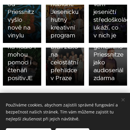
od
nabídne
vám
nový
23.05.2026
Priessnitz
Jesenicku
jeseničtí
singl, k
Jste líní
09.06.2026
vyšlo
hutný
středoškolác
úspěchu
Dětští
číst?
nově na
kreativní
ukáží, co
v
herci ZUŠ
Poslechněte
vinylu
program
v nich je
hitparádě
Jeseník
si příběh
na Radio 1
brali zlato
geniálního
mohou
na
Priessnitze
pomoci i
celostátní
jako
čtenáři
přehlídce
audioseriál
positivJE
v Praze
zdarma
Share
Používáme cookies, abychom zajistili správné fungování a
bezpečnost našich stránek. Tím vám můžeme zajistit tu
nejlepší zkušenost při jejich návštěvě.
Made in Jesenicko © 2026 positivJE. Všechna práva vyhrazena.