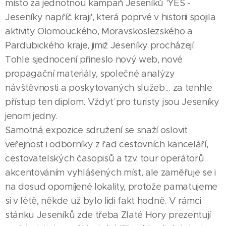
místo za jednotnou kampaň Jeseníků 'YES -
Jeseníky napříč kraji', která poprvé v historii spojila
aktivity Olomouckého, Moravskoslezského a
Pardubického kraje, jimiž Jeseníky procházejí.
Tohle sjednocení přineslo nový web, nové
propagační materiály, společné analýzy
návštěvnosti a poskytovaných služeb... za tenhle
přístup ten diplom. Vždyť pro turisty jsou Jeseníky
jenom jedny.
Samotná expozice sdružení se snaží oslovit
veřejnost i odborníky z řad cestovních kanceláří,
cestovatelských časopisů a tzv. tour operátorů
akcentováním vyhlášených míst, ale zaměřuje se i
na dosud opomíjené lokality, protože pamatujeme
si v létě, někde už bylo lidi fakt hodně. V rámci
stánku Jeseníků zde třeba Zlaté Hory prezentují