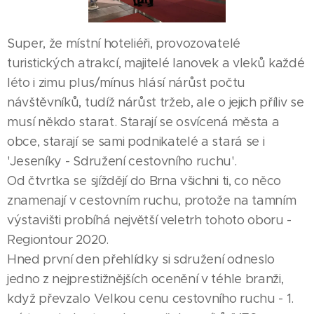
Super, že místní hoteliéři, provozovatelé
turistických atrakcí, majitelé lanovek a vleků každé
léto i zimu plus/mínus hlásí nárůst počtu
návštěvníků, tudíž nárůst tržeb, ale o jejich příliv se
musí někdo starat. Starají se osvícená města a
obce, starají se sami podnikatelé a stará se i
'Jeseníky - Sdružení cestovního ruchu'.
Od čtvrtka se sjíždějí do Brna všichni ti, co něco
znamenají v cestovním ruchu, protože na tamním
výstavišti probíhá největší veletrh tohoto oboru -
Regiontour 2020.
Hned první den přehlídky si sdružení odneslo
jedno z nejprestižnějších ocenění v téhle branži,
když převzalo Velkou cenu cestovního ruchu - 1.