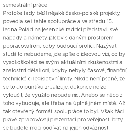
semestrální práce.
Protože tady běží nějaké česko-polské projekty,
povedla se i tahle spolupráce a ve středu 15.
ledna Poláci na jesenické radnici představili své
nápady a náměty, jak by s daným prostorem
popracovali oni, coby budoucí profíci. Nazývat
studií to nebudeme, jde spíše o ideovou vizi, co by
vysokoškoláci se svými aktuálními zkušenostmi a
znalostmi dělali oni, kdyby nebyly časové, finanční,
technické či legislativní limity. Nikde není psané, že
se to do puntíku zrealizuje, dokonce nelze
vyloučit, že využito nebude nic. Anebo se něco z
toho vybuduje, ale třeba na úplně jiném místě. Až
tak otevřený formát spolupráce to byl. Však žáci
právě zpracovávají prezentaci pro veřejnost, brzy
se budete moci podívat na jejich odvážnost.