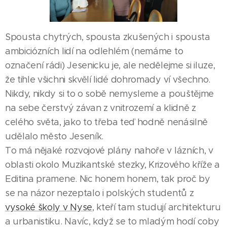
Spousta chytrých, spousta zkušených i spousta
ambiciózních lidí na odlehlém (nemáme to
označení rádi) Jesenicku je, ale nedělejme si iluze,
že tihle všichni skvělí lidé dohromady ví všechno.
Nikdy, nikdy si to o sobě nemysleme a pouštějme
na sebe čerstvý závan z vnitrozemí a klidně z
celého světa, jako to třeba teď hodně nenásilně
udělalo město Jeseník.
To má nějaké rozvojové plány nahoře v lázních, v
oblasti okolo Muzikantské stezky, Krizového kříže a
Editina pramene. Nic honem honem, tak proč by
se na názor nezeptalo i polských studentů z
vysoké školy v Nyse
, kteří tam studují architekturu
a urbanistiku. Navíc, když se to mladým hodí coby