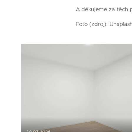
A děkujeme za těch pá
Foto (zdroj): Unsplas