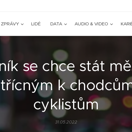
ZPRÁVY
LIDÉ
DATA
AUDIO & VIDEO
KARI
ník se chce stát m
střícným k chodcům
cyklistům
31.05.2022