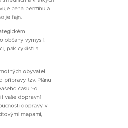
ivuje cena benzínu a
o je fajn.
rategickém
o občany vymyslí,
, pak cyklisti a
samotných obyvatel
o přípravy tzv. Plánu
vašeho času :-o
tit vaše dopravní
doucnosti dopravy v
ocitovými mapami,