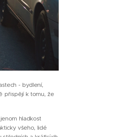
stech - bydlení,
 přispějí k tomu, že
 jenom hladkost
kticky všeho, lidé
(u středních a krátkých