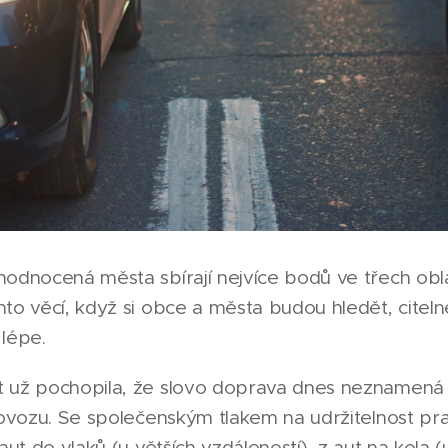
odnocená města sbírají nejvíce bodů ve třech obla
to věcí, když si obce a města budou hledět, citelně
 lépe.
t už pochopila, že slovo doprava dnes neznamená
rovozu. Se společenským tlakem na udržitelnost pra
aut do vlaků (u větších vzdáleností), z aut na kola 