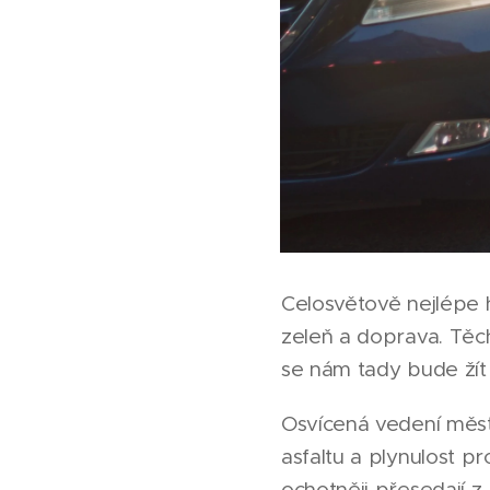
Celosvětově nejlépe h
zeleň a doprava. Těch
se nám tady bude žít
Osvícená vedení měs
asfaltu a plynulost p
ochotněji přesedají z 