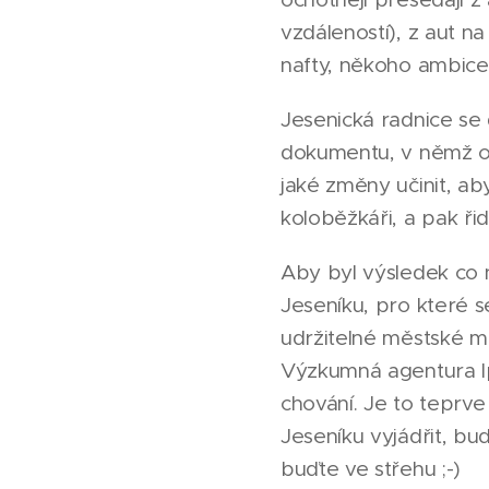
vzdáleností), z aut n
nafty, někoho ambice ž
Jesenická radnice se 
dokumentu, v němž od
jaké změny učinit, ab
koloběžkáři, a pak řid
Aby byl výsledek co 
Jeseníku, pro které s
udržitelné městské mo
Výzkumná agentura Ip
chování. Je to teprve
Jeseníku vyjádřit, bu
buďte ve střehu ;-)