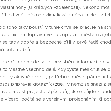
a vlastní nohy (u krátkých vzdáleností). Někoho mot
ít aktivněji, někoho klimatická změna... cokoli z toh
do toho taky pouští, v tuhle chvíli se pracuje na st
borníci na dopravu ve spolupráci s městem a jeh
y se tady dobře a bezpečně cítili v prvé řadě chodci
iči automobilů.
nejlepší, neobejde se to bez sběru informací od 
e to vlastně všechno dělá. Kdybyste měli chuť se d
bility aktivně zapojit, potřebuje město pár minut 
sos připravila dotazník (
zde
), v němž se snaží zjis
 úvodní část projektu. Způsobů, jak se půjde k bu
de vícero, počítá se s veřejnými projednáními či p