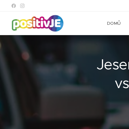
DOMŮ
Jese
v