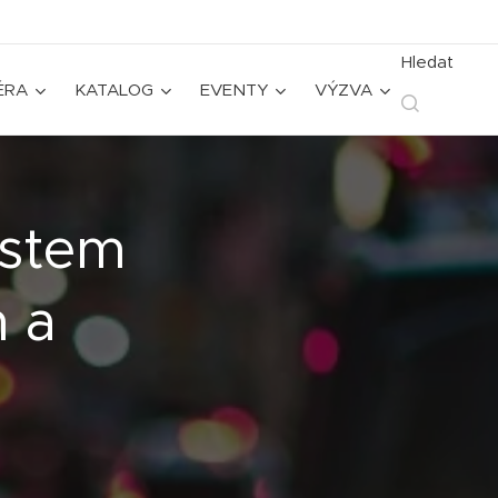
Hledat
ÉRA
KATALOG
EVENTY
VÝZVA
ěstem
 a