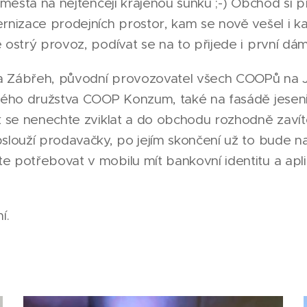
 města na nejtenčeji krájenou šunku ;-) Obchod si pr
rnizace prodejních prostor, kam se nově vešel i k
 ostrý provoz, podívat se na to přijede i první dá
 Zábřeh, původní provozovatel všech COOPů na Je
ckého družstva COOP Konzum, také na fasádě jesen
ak se nenechte zviklat a do obchodu rozhodně zavít
slouží prodavačky, po jejím skončení už to bude n
e potřebovat v mobilu mít bankovní identitu a ap
í.