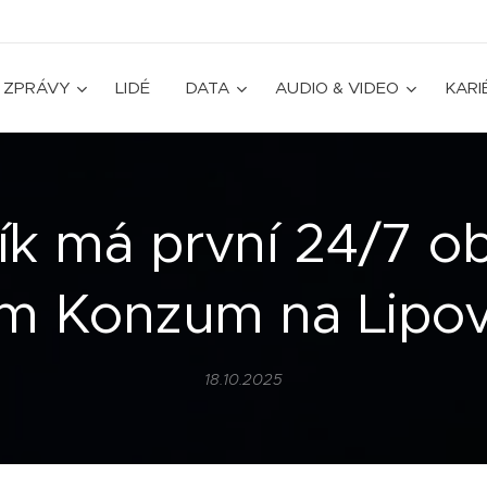
ZPRÁVY
LIDÉ
DATA
AUDIO & VIDEO
KARI
ík má první 24/7 o
jím Konzum na Lipo
18.10.2025