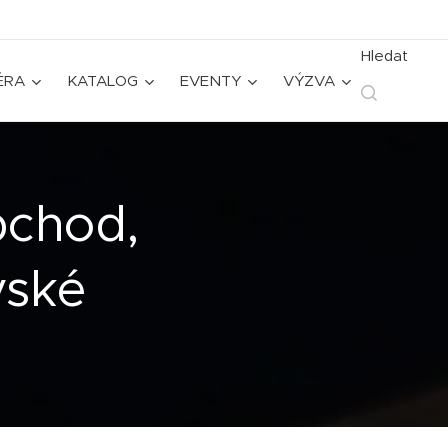
Hledat
ÉRA
KATALOG
EVENTY
VÝZVA
bchod,
vské