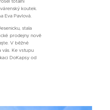
ošel totální
avárenský koutek.
ma Eva Pavlová.
senicku, stala
ické prodejny nově
ejte. V běžné
a vás. Ke vstupu
likaci DoKapsy od