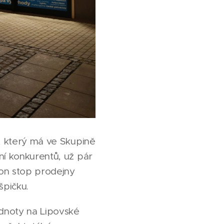
i, který má ve Skupině
ní konkurentů, už pár
non stop prodejny
špičku.
ednoty na Lipovské