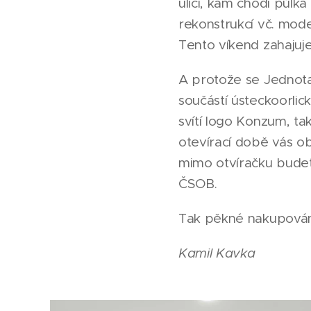
ulici, kam chodí půlka
rekonstrukcí vč. mode
Tento víkend zahajuje
A protože se Jednota
součástí ústeckoorli
svítí logo Konzum, t
otevírací době vás ob
mimo otvíračku budet
ČSOB.
Tak pěkné nakupován
Kamil Kavka