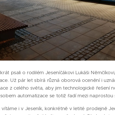
krát psali o rodilém Jeseníčákovi Lukáši Němčíkov
ce. Už pár let sbírá různá oborová ocenění i uzná
gace z celého světa, aby jim technologické řešení 
sobem automatizace se totiž řadí mezi naprostou 
vítáme i v Jeseník, konkrétně v letité prodejně J