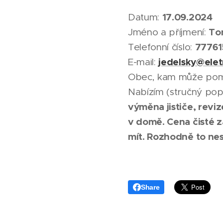
17.09.2024
Datum:
To
Jméno a příjmení:
77761
Telefonní číslo:
jedelsky@elet
E-mail:
Obec, kam může pomo
Nabízím (stručný pop
výměna jističe, revi
v domě. Cena čisté z
mít. Rozhodně to ne
Share