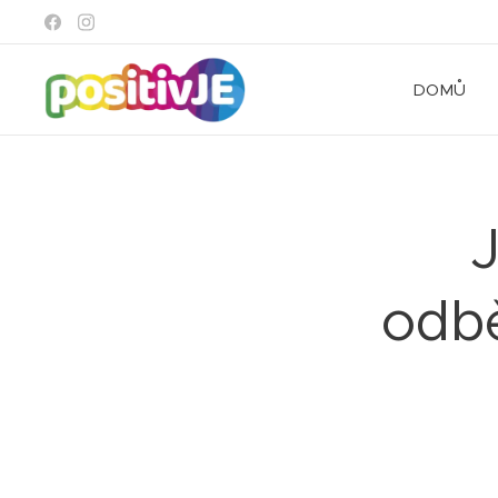
DOMŮ
odbě