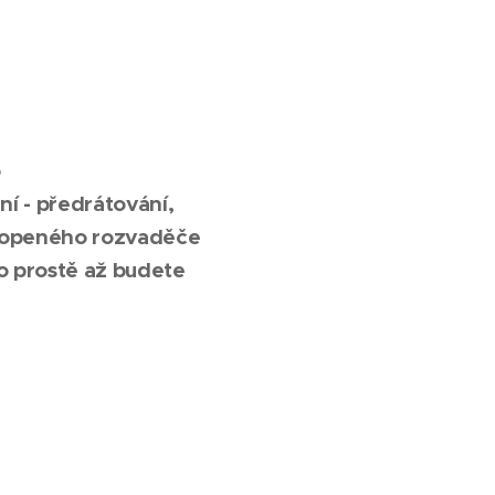
o
í - předrátování,
vytopeného rozvaděče
bo prostě až budete