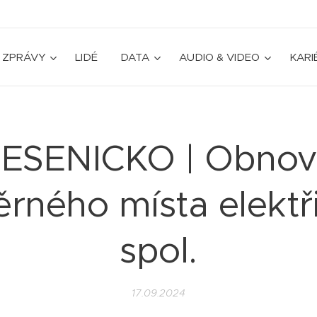
ZPRÁVY
LIDÉ
DATA
AUDIO & VIDEO
KARI
JESENICKO | Obnov
rného místa elektř
spol.
17.09.2024