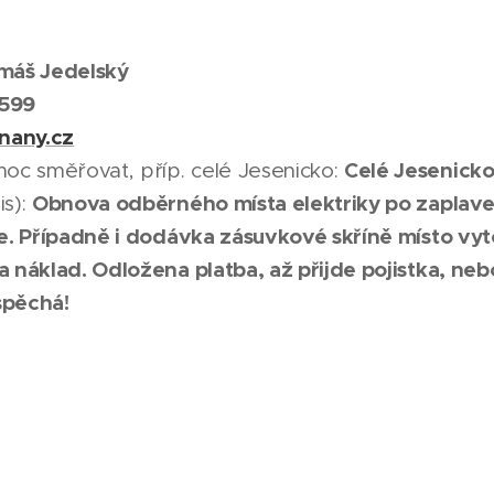
máš Jedelský
599
nany.cz
Celé Jesenick
c směřovat, příp. celé Jesenicko:
Obnova odběrného místa elektriky po zaplaven
is):
ze. Případně i dodávka zásuvkové skříně místo 
a náklad. Odložena platba, až přijde pojistka, ne
spěchá!