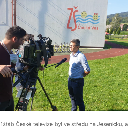
ní štáb České televize byl ve středu na Jesenicku,