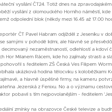
áteční vysílání ČT24. Totiž dnes na zpravodajské
oběží vysílání z olomouckého Horního náměstí, kde
čemž odpolední blok (někdy mezi 16.45 až 17.00 hod
portér ČT Pavel Habram odjížděl z Jeseníku v do
se samými v pohodě lidmi, ale hlavně se přesvědčil
decimovaný nezaměstnaností, odlehlostí a kdoví čí
ých Hor Milanem Rácem, kde ho zajímaly strasti a s
ě pohovořil s ředitelem ZŠ Česká Ves Filipem Wor
bíhala ukázková hodina tělocviku s koloběžkami K
jímavé, a hlavně úspěšné firmy, na kameru potvrzo
teřina Jezerská z Fenixu. No a o významu cestov
aktor pobavil s tím nejpovolanějším - ředitelem 'Je
diální zmínky na obrazovce České televize a buď