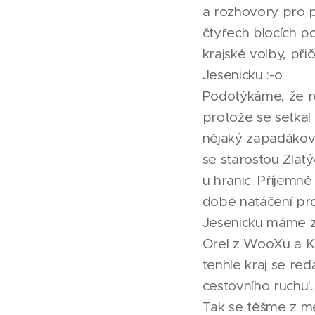
a rozhovory pro p
čtyřech blocích p
krajské volby, při
Jesenicku :-o
Podotýkáme, že re
protože se setkal 
nějaký zapadákov 
se starostou Zlat
u hranic. Příjemn
době natáčení pro
Jesenicku máme za
Orel z WooXu a Ka
tenhle kraj se red
cestovního ruchu'.
Tak se těšme z me