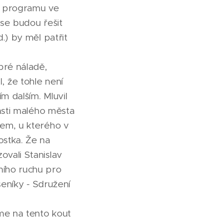
m programu ve
 se budou řešit
.) by měl patřit
bré náladě,
, že tohle není
m dalším. Mluvil
lasti malého města
mem, u kterého v
ostka. Že na
vali Stanislav
ního ruchu pro
seníky - Sdružení
me na tento kout