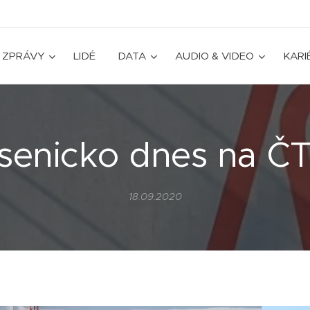
ZPRÁVY
LIDÉ
DATA
AUDIO & VIDEO
KARI
senicko dnes na Č
18.09.2020