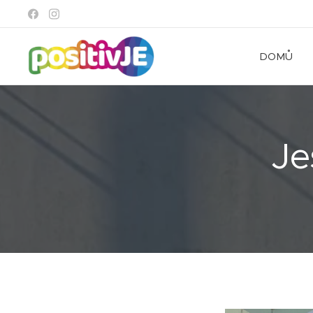
DOMŮ
Je