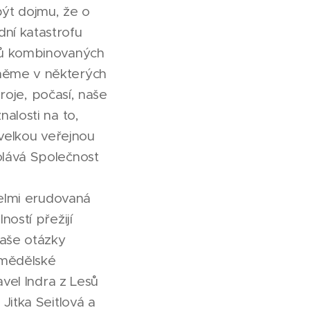
být dojmu, že o
ní katastrofu
oků kombinovaných
kněme v některých
droje, počasí, naše
alosti na to,
 velkou veřejnou
olává Společnost
velmi erudovaná
ostí přežijí
vaše otázky
emědělské
avel Indra z Lesů
Jitka Seitlová a