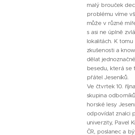
malý brouček deci
problému víme vše
může v různé míře
s asi ne úplně z
lokalitách. K tomu
zkušenosti a know-
dělat jednoznačné 
besedu, která se 
přátel Jeseníků.
Ve čtvrtek 10. říj
skupina odborníků,
horské lesy Jesen
odpovídat znalci 
univerzity, Pavel 
ČR, poslanec a býv