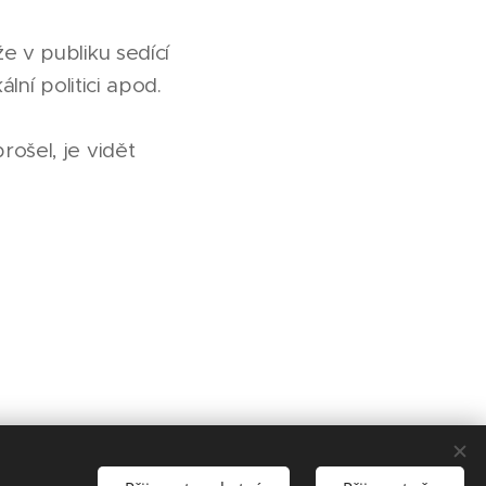
e v publiku sedící
lní politici apod.
ošel, je vidět