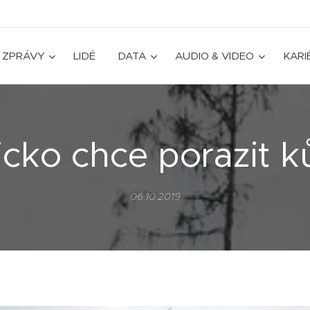
ZPRÁVY
LIDÉ
DATA
AUDIO & VIDEO
KARI
icko chce porazit k
06.10.2019