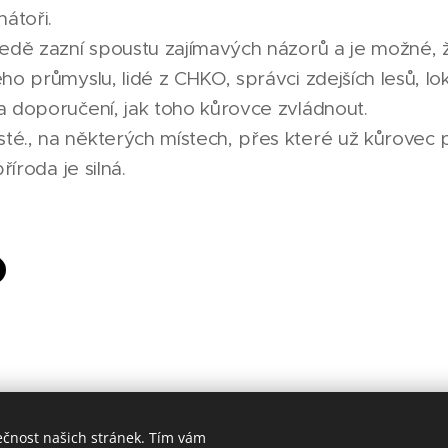
nátoři.
sedě zazní spoustu zajímavých názorů a je možné, ž
ho průmyslu, lidé z CHKO, správci zdejších lesů, loká
 a doporučení, jak toho kůrovce zvládnout.
té., na některých místech, přes které už kůrovec pr
příroda je silná.
ečnost našich stránek. Tím vám
Made in Jesenicko © 2026 positivJE. Všechna práva vyhrazena.