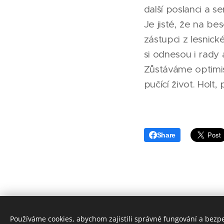
další poslanci a se
Je jisté, že na be
zástupci z lesnické
si odnesou i rady
Zůstáváme optimis
pučící život. Holt, 
Share
Používáme cookies, abychom zajistili správné fungování a bezp