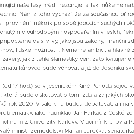
mující naše lesy médii rezonuje, a tak můžeme na
chno. Nám z toho vychází, že za současnou přírod
 "provinění" několik po sobě jdoucích suchých r
vládnutým dlouhodobým hospodařením v lesích, ře
 připočtěme další vlivy, jako jsou zákony, finanční z
how, lidské možnosti... Nemáme ambici, a hlavně zn
závěry, jak z téhle šlamastiky ven, zato kvitujeme
tématu kůrovce bude věnovat a jíž do Jeseníku sv
na (od 17 hod.) se v jesenickém Kině Pohoda sejde 
 která bude diskutovat o tom, zda a za jakých okoln
íků rok 2020. V sále kina budou debatovat, a i na 
problematiky, jako například Jan Farkač z České z
Kindlmann z Univerzity Karlovy, Vladimír Krchov a P
alý ministr zemědělství Marian Jurečka, senátorka 