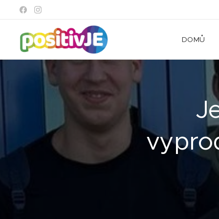
DOMŮ
J
vyprod