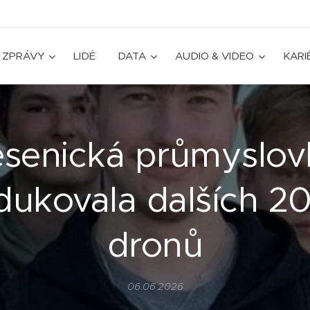
ZPRÁVY
LIDÉ
DATA
AUDIO & VIDEO
KARI
esenická průmyslov
ukovala dalších 20
dronů
06.06.2026