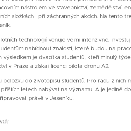
covním nástrojem ve stavebnictví, zemědělství, ener
ích složkách i při záchranných akcích. Na tento tr
eník.
ilotních technologií věnuje velmi intenzivně, inves
studentům nabídnout znalosti, které budou na praco
m výsledkem je dvacítka studentů, kteří minulý týd
tví v Praze a získali licenci pilota dronu A2.
 položku do životopisu studentů. Pro řadu z nich mů
 příštích letech nabývat na významu. A je jedině do
ipravovat právě v Jeseníku.
eník