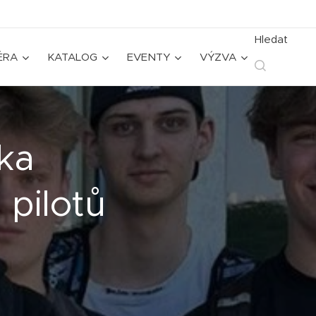
Hledat
ÉRA
KATALOG
EVENTY
VÝZVA
ka
 pilotů