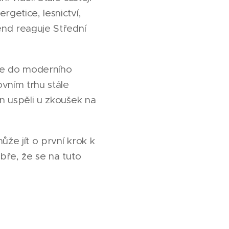
getice, lesnictví,
end reaguje Střední
tuje do moderního
vním trhu stále
en uspěli u zkoušek na
že jít o první krok k
bře, že se na tuto