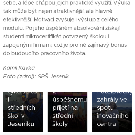
sebe, a lépe chápou jejich praktické využití. Výuka
tak může být nejen atraktivnější, ale hlavně
efektivnější. Motivaci zvyšuje i výstup z celého
modulu. Po jeho úspěšném absolvování získají
05.08.2026
studenti mikrocertifikát potvrzený školou i
ZŠ Česká
zapojenými firmami, což je pro ně zajímavý bonus
Ves
07.08.2026
do budoucího pracovního života.
Olomoucký
dovedla
kraj
všechny
Kamil Kavka
zvyšuje
své
02.08.2026
Foto (zdroj): SPŠ Jeseník
stipendia,
deváťáky
Jak si
týká se to
k
hotelovačky
i
úspěšnému
zahrály ve
středních
přijetí na
spotu
škol v
střední
inovačního
Jeseníku
školy
centra