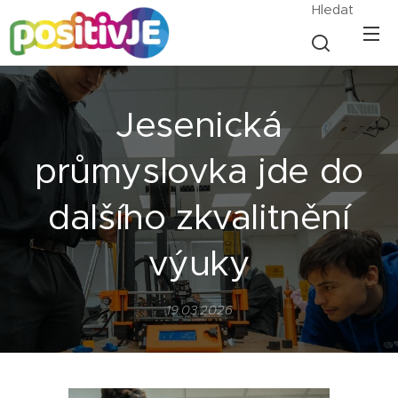
Hledat
Jesenická
průmyslovka jde do
dalšího zkvalitnění
výuky
19.03.2026