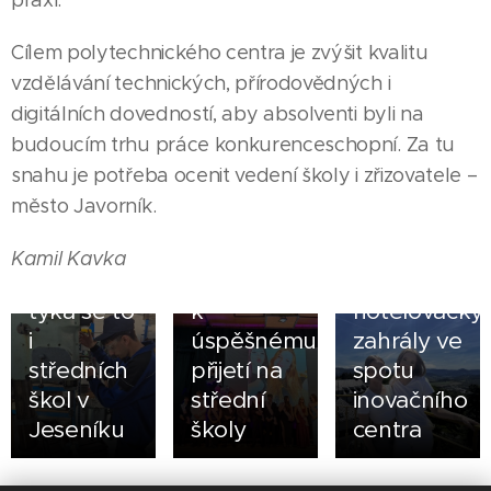
Cílem polytechnického centra je zvýšit kvalitu
vzdělávání technických, přírodovědných i
05.08.2026
digitálních dovedností, aby absolventi byli na
ZŠ Česká
budoucím trhu práce konkurenceschopní. Za tu
Ves
07.08.2026
snahu je potřeba ocenit vedení školy i zřizovatele –
Olomoucký
dovedla
město Javorník.
kraj
všechny
zvyšuje
své
02.08.2026
Kamil Kavka
stipendia,
deváťáky
Jak si
týká se to
k
hotelovačky
i
úspěšnému
zahrály ve
středních
přijetí na
spotu
škol v
střední
inovačního
Jeseníku
školy
centra