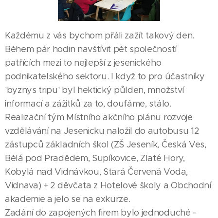
Každému z vás bychom přáli zažít takový den.
Během pár hodin navštívit pět společností
patřících mezi to nejlepší z jesenického
podnikatelského sektoru. I když to pro účastníky
'byznys tripu' byl hektický půlden, množství
informací a zážitků za to, doufáme, stálo.
Realizační tým Místního akčního plánu rozvoje
vzdělávání na Jesenicku naložil do autobusu 12
zástupců základních škol (ZŠ Jeseník, Česká Ves,
Bělá pod Pradědem, Supíkovice, Zlaté Hory,
Kobylá nad Vidnávkou, Stará Červená Voda,
Vidnava) + 2 děvčata z Hotelové školy a Obchodní
akademie a jelo se na exkurze.
Zadání do zapojených firem bylo jednoduché -