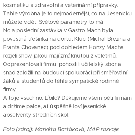
kosmetiku a zdravotní a veterinární přípravky.
Tahle výrobna je to nejmodernější, co na Jesenicku
můžete vidět. Světové parametry to má.
No a poslední zastávka v Gastro Mach byla
pověstná třešinka na dortu. Kluci (Michal Březina a
Franta Chovanec) pod dohledem Honzy Macha
rozjeli show, jakou mají zmáknutou z veletrhů.
Odprezentovali firmu, pohostili učitelský sbor a
snad založili na budoucí spolupráci při směřování
žáků a studentů do téhle sympatické rodinné
firmy.
A to je všechno. Líbilo? Děkujeme všem pěti firmám
a držíme palce, ať úspěšně loví jesenické
absolventy středních škol.
Foto (zdroj): Markéta Bartáková, MAP rozvoje