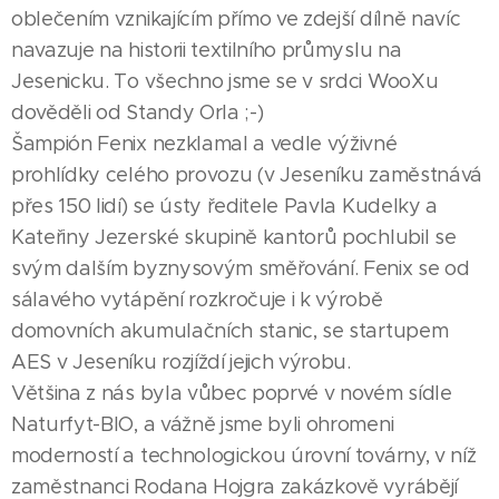
oblečením vznikajícím přímo ve zdejší dílně navíc
navazuje na historii textilního průmyslu na
Jesenicku. To všechno jsme se v srdci WooXu
dověděli od Standy Orla ;-)
Šampión Fenix nezklamal a vedle výživné
prohlídky celého provozu (v Jeseníku zaměstnává
přes 150 lidí) se ústy ředitele Pavla Kudelky a
Kateřiny Jezerské skupině kantorů pochlubil se
svým dalším byznysovým směřování. Fenix se od
sálavého vytápění rozkročuje i k výrobě
domovních akumulačních stanic, se startupem
AES v Jeseníku rozjíždí jejich výrobu.
Většina z nás byla vůbec poprvé v novém sídle
Naturfyt-BIO, a vážně jsme byli ohromeni
moderností a technologickou úrovní továrny, v níž
zaměstnanci Rodana Hojgra zakázkově vyrábějí