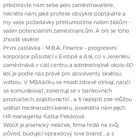
představte nám sebe jako zaměstnavatele,
řekněte nám, jaké profese obvykle poptáváte a
my vaše požadavky přetlumočíme našim žákům -
vašim potenciálním zaměstnancům. A oni se toho
zhostili skvěle!
První zastávka - M.B.A. Finance - progresivní
korporace působící v Evropě a Asii, co v Jeseníku
zaměstnává v call centru a administrativě okolo 60
lidí, je podle nás právě pro absolventy skvělou
volbou. V MBAáčku se mladí zdravě otrkají, naučí
se komunikovat, zorientují se v bankovních
produktech, pojišťovnictví... a ti nejlepší zde můžou
udělat mezinárodní kariéru, pověděla nám jejich
HR managerka Katka Pekárová.
WooX je jesenický miláček, firma hrdá na svůj
původ, budující opravdový love brand... a s