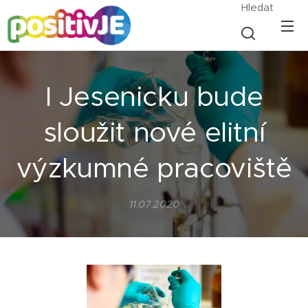
Hledat
I Jesenicku bude
sloužit nové elitní
výzkumné pracoviště
11.07.2020