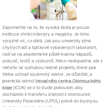
Zapomeňte na to, že vysoká škola je pouze
instituce chrlící inženýry a magistry. Je toho
výrazně víc, co dělá. Jak jsou univerzity plné
chytrých lidí a špičkově vybavených laboratoří,
rodí se na akademické půdě kvanta nápadů,
pokusů, testů a výzkumů. Něco nedopadne, ale z
něčeho se vyklubou reálné projekty, které pak
třeba uchopí soukromý sektor. Je důležité, a
jesenická odnož
Inovačního centra Olomouckého
kraje
(ICOK) se o to bude pokoušet, aby
docházelo k transferu znalostí z olomoucké
Univerzity Palackého (UPOL) právě do byznysu,