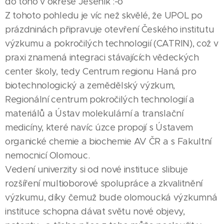
do toho v okrese Jeseník :-o
Z tohoto pohledu je víc než skvělé, že UPOL po
prázdninách připravuje otevření Českého institutu
výzkumu a pokročilých technologií (CATRIN), což v
praxi znamená integraci stávajících vědeckých
center školy, tedy Centrum regionu Haná pro
biotechnologický a zemědělský výzkum,
Regionální centrum pokročilých technologií a
materiálů a Ústav molekulární a translační
medicíny, které navíc úzce propojí s Ústavem
organické chemie a biochemie AV ČR a s Fakultní
nemocnicí Olomouc.
Vedení univerzity si od nové instituce slibuje
rozšíření multioborové spolupráce a zkvalitnění
výzkumu, díky čemuž bude olomoucká výzkumná
instituce schopna dávat světu nové objevy,