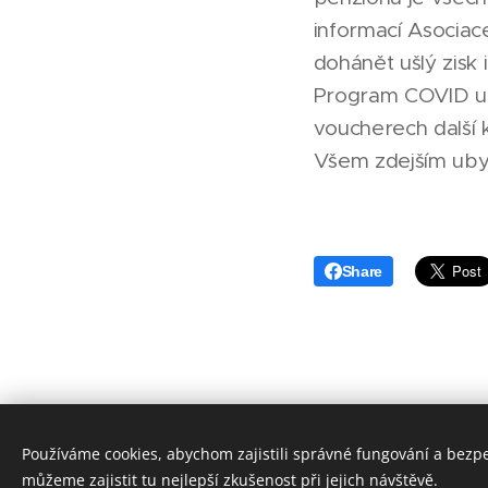
informací Asociac
dohánět ušlý zisk i
Program COVID uby
voucherech další 
Všem zdejším ubyt
Share
Používáme cookies, abychom zajistili správné fungování a bezp
můžeme zajistit tu nejlepší zkušenost při jejich návštěvě.