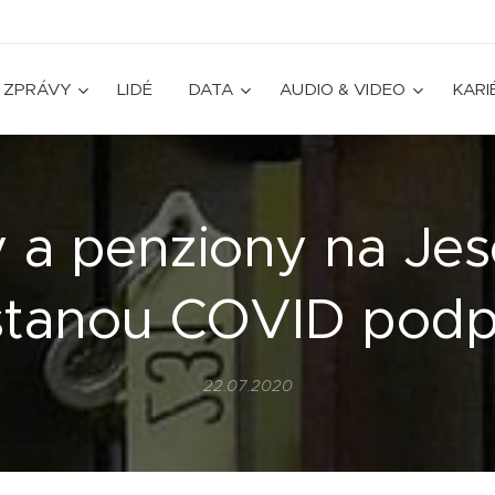
ZPRÁVY
LIDÉ
DATA
AUDIO & VIDEO
KARI
y a penziony na Jes
stanou COVID podp
22.07.2020