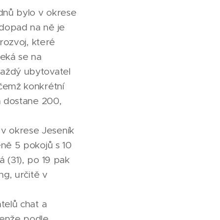
 dnů bylo v okrese
 dopad na ně je
rozvoj, které
čeká se na
každý ubytovatel
ičemž konkrétní
n dostane 200,
v okrese Jeseník
éně 5 pokojů s 10
 (31), po 19 pak
ng, určitě v
telů chat a
jenže podle