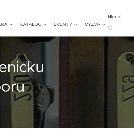
Hledat
ÉRA
KATALOG
EVENTY
VÝZVA
enicku
oru