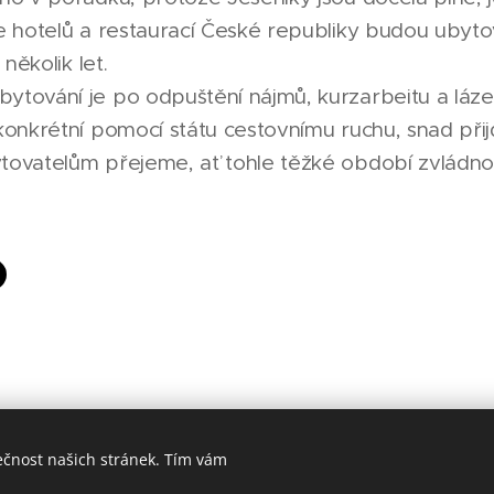
e hotelů a restaurací České republiky budou ubyto
 několik let.
tování je po odpuštění nájmů, kurzarbeitu a láz
konkrétní pomocí státu cestovnímu ruchu, snad při
ovatelům přejeme, ať tohle těžké období zvládno
ečnost našich stránek. Tím vám
Made in Jesenicko © 2026 positivJE. Všechna práva vyhrazena.
Cookies