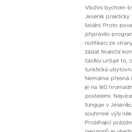
Všichni bychom by
Jeseník prakticky
fatální. Proto pov
připravilo progra
notifikaci ze str
žádat finanční ko
částku určuje to,
turistická ubytovn
Nemáme přesná čí
je na 140 hromadn
postelemi. Nejvíc
funguje v Jeseníku
souhrnné výši něko
Probíhající prázdn
penzionů je všech