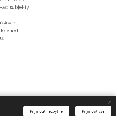
vací subjekty
eňských
jde vhod.
u.
Přijmout nezbytné
Přijmout vše