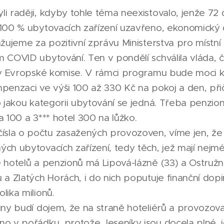
li raději, kdyby tohle téma neexistovalo, jenže 72
 100 % ubytovacích zařízení uzavřeno, ekonomický
ažujeme za pozitivní zprávu Ministerstva pro místní 
m COVID ubytování. Ten v pondělí schválila vláda, 
any Evropské komise. V rámci programu bude moci 
mpenzaci ve výši 100 až 330 Kč na pokoj a den, př
 o jakou kategorii ubytování se jedná. Třeba penzio
a 100 a 3*** hotel 300 na lůžko.
sla o počtu zasažených provozoven, víme jen, že 
ých ubytovacích zařízení, tedy těch, jež mají nejm
e hotelů a penzionů má Lipová-lázně (33) a Ostružná
 a Zlatých Horách, i do nich poputuje finanční dopi
lika milionů.
iny budí dojem, že na straně hoteliérů a provozova
no v pořádku, protože Jeseníky jsou docela plné, 