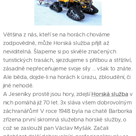
Většina z nás, kteří se na horách chováme
zodpovědně, může Horská služba přijít až
neviditelná. Šlapeme si po skvěle značených
turistických trasách, sjezdujeme s přilbou a střízliví,
zásadně nepřeceňujeme svoje síly ... však to znáte.
Ale běda, dojde-li na horách k úrazu, zbloudění, či
jiné nehodě.
A Jeseníky prostě jsou hory, zdejší
Horská služba
v
nich pomáhá již 70 let. 3x sláva všem dobrovolným
záchranářům! V roce 1948 byla na chatě Barborka
zřízena první skromná služebna horské služby, o
což se zasloužil pan Václav Myšák. Začali