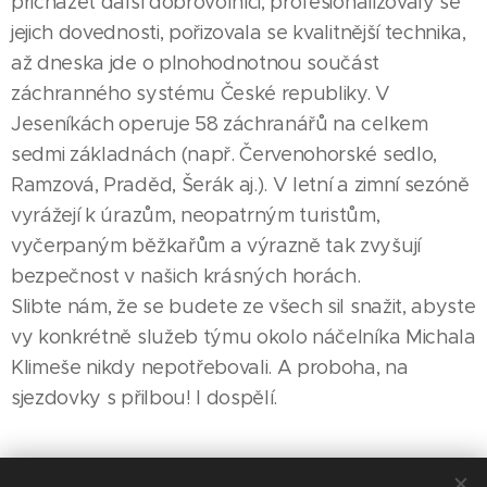
přicházet další dobrovolníci, profesionalizovaly se
jejich dovednosti, pořizovala se kvalitnější technika,
až dneska jde o plnohodnotnou součást
záchranného systému České republiky. V
Jeseníkách operuje 58 záchranářů na celkem
sedmi základnách (např. Červenohorské sedlo,
Ramzová, Praděd, Šerák aj.). V letní a zimní sezóně
vyrážejí k úrazům, neopatrným turistům,
vyčerpaným běžkařům a výrazně tak zvyšují
bezpečnost v našich krásných horách.
Slibte nám, že se budete ze všech sil snažit, abyste
vy konkrétně služeb týmu okolo náčelníka Michala
Klimeše nikdy nepotřebovali. A proboha, na
sjezdovky s přilbou! I dospělí.
Share