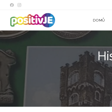
DOMŮ
Hi