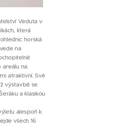
telství Veduta v
kách, která
ohlednic horská
avede na
pochopitelně
o areálu na
i atraktivní. Své
jíž výstavbě se
Šeráku a klasikou
výletu alespoň k
ejde všech 16