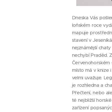
Dneska Vás pošlem
loňském roce vyda
mapuje prostředni
stavení v Jeseník
nejznámější chaty 
nechybí Praděd. Za
Červenohorském sed
místo má v knize i
velmi uvažuje. Le
je rozhledna a cha
Přečtení, nebo al
té nejbližší hors
zařízení popsaných