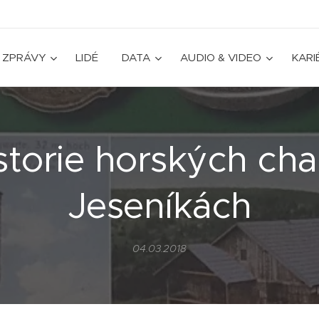
ZPRÁVY
LIDÉ
DATA
AUDIO & VIDEO
KARI
storie horských cha
Jeseníkách
04.03.2018