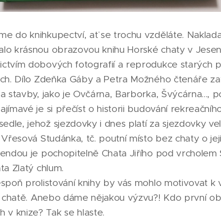
e do knihkupectví, ať se trochu vzděláte. Naklada
lo krásnou obrazovou knihu Horské chaty v Jesení
ctvím dobových fotografií a reprodukce starých p
ách. Dílo Zdeňka Gáby a Petra Možného čtenáře z
a stavby, jako je Ovčárna, Barborka, Švýcárna..., 
jímavé je si přečíst o historii budování rekreačníh
le, jehož sjezdovky i dnes platí za sjezdovky velm
 Vřesová Studánka, tč. poutní místo bez chaty o je
gendou je pochopitelně Chata Jiřího pod vrcholem 
ta Zlatý chlum.
espoň prolistování knihy by vás mohlo motivovat k 
ké chatě. Anebo dáme nějakou výzvu?! Kdo první ob
 v knize? Tak se hlaste.