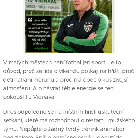
V malých městech není fotbal jen sport. Je to
důvod, proč se lidé o víkendu potkají na hřišti, proč
děti nahání merunu a proč má obec o kus živější
atmosféru. A o návrat téhle energie se teď
pokouší TJ Vidnava.
Dnes odpoledne se na místním hřišti uskuteční
setkání, které má rozhodnout o restartu mužského
týmu. Nepůjde o žádný tvrdý trénink ani nábor
pod tlakem. Spíš o první společné "kopnutí do