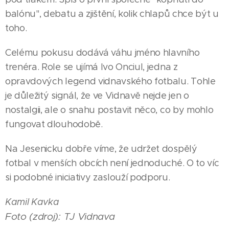
balónu", debatu a zjištění, kolik chlapů chce být u
toho.
Celému pokusu dodává váhu jméno hlavního
trenéra. Role se ujímá Ivo Onciul, jedna z
opravdových legend vidnavského fotbalu. Tohle
je důležitý signál, že ve Vidnavě nejde jen o
nostalgii, ale o snahu postavit něco, co by mohlo
fungovat dlouhodobě.
Na Jesenicku dobře víme, že udržet dospělý
fotbal v menších obcích není jednoduché. O to víc
si podobné iniciativy zaslouží podporu.
24.07.2026
07.06.2026
04.06.2026
Jesenické
Jeseník
Senzace
Kamil Kavka
tanečnice
pozná
malých
Foto (zdroj): TJ Vidnava
přivezly z
nejsilnější
mikulovický