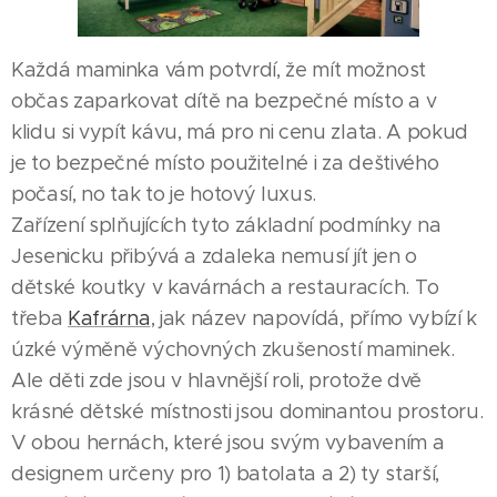
Každá maminka vám potvrdí, že mít možnost
občas zaparkovat dítě na bezpečné místo a v
klidu si vypít kávu, má pro ni cenu zlata. A pokud
je to bezpečné místo použitelné i za deštivého
počasí, no tak to je hotový luxus.
Zařízení splňujících tyto základní podmínky na
Jesenicku přibývá a zdaleka nemusí jít jen o
dětské koutky v kavárnách a restauracích. To
třeba
Kafrárna
, jak název napovídá, přímo vybízí k
úzké výměně výchovných zkušeností maminek.
Ale děti zde jsou v hlavnější roli, protože dvě
krásné dětské místnosti jsou dominantou prostoru.
V obou hernách, které jsou svým vybavením a
designem určeny pro 1) batolata a 2) ty starší,