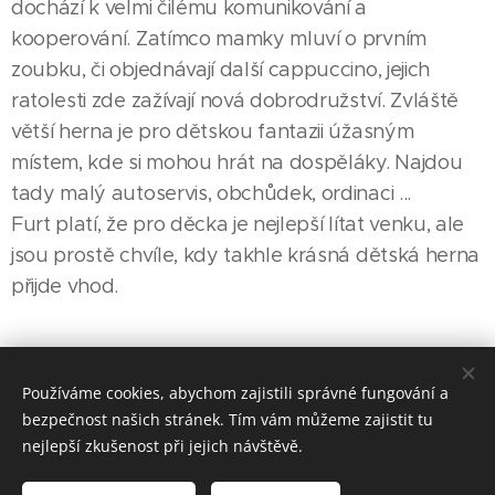
dochází k velmi čilému komunikování a
kooperování. Zatímco mamky mluví o prvním
zoubku, či objednávají další cappuccino, jejich
ratolesti zde zažívají nová dobrodružství. Zvláště
větší herna je pro dětskou fantazii úžasným
místem, kde si mohou hrát na dospěláky. Najdou
tady malý autoservis, obchůdek, ordinaci ...
Furt platí, že pro děcka je nejlepší lítat venku, ale
jsou prostě chvíle, kdy takhle krásná dětská herna
přijde vhod.
Share
Používáme cookies, abychom zajistili správné fungování a
bezpečnost našich stránek. Tím vám můžeme zajistit tu
nejlepší zkušenost při jejich návštěvě.
Made in Jesenicko © 2026 positivJE. Všechna práva vyhrazena.