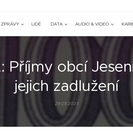
ZPRÁVY
LIDÉ
DATA
AUDIO & VIDEO
KARI
 Příjmy obcí Jesen
jejich zadlužení
29.05.2023