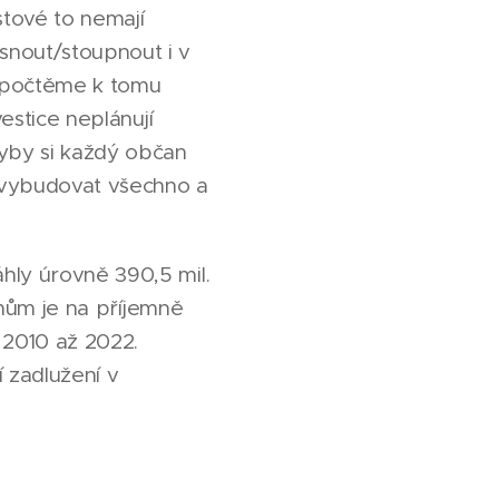
ostové to nemají
snout/stoupnout i v
řipočtěme k tomu
estice neplánují
dyby si každý občan
 vybudovat všechno a
hly úrovně 390,5 mil.
íjmům je na příjemně
 2010 až 2022.
 zadlužení v