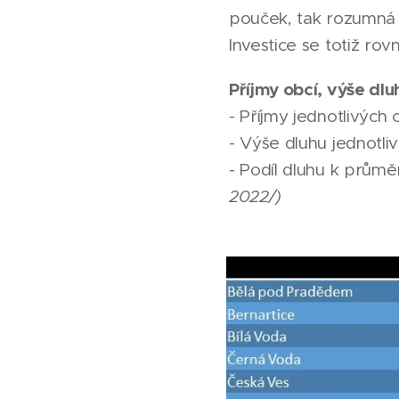
pouček, tak rozumná 
Investice se totiž ro
Příjmy obcí, výše dl
- Příjmy jednotlivých 
- Výše dluhu jednotliv
- Podíl dluhu k prů
2022/)