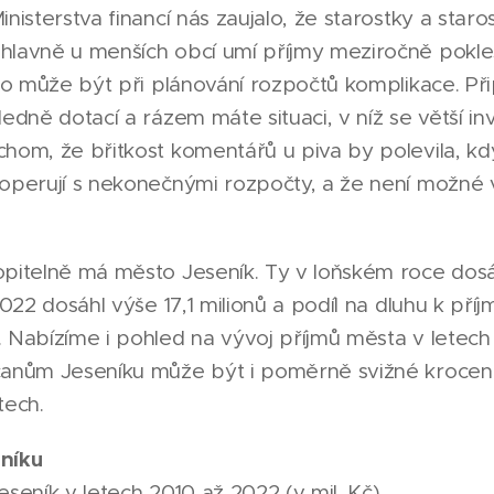
nisterstva financí nás zaujalo, že starostky a star
hlavně u menších obcí umí příjmy meziročně pokle
. To může být při plánování rozpočtů komplikace. P
edně dotací a rázem máte situaci, v níž se větší inv
chom, že břitkost komentářů u piva by polevila, k
eoperují s nekonečnými rozpočty, a že není možné
opitelně má město Jeseník. Ty v loňském roce dosá
2022 dosáhl výše 17,1 milionů a podíl na dluhu k př
 Nabízíme i pohled na vývoj příjmů města v letech
čanům Jeseníku může být i poměrně svižné krocení
tech.
eníku
eseník v letech 2010 až 2022 (v mil. Kč)