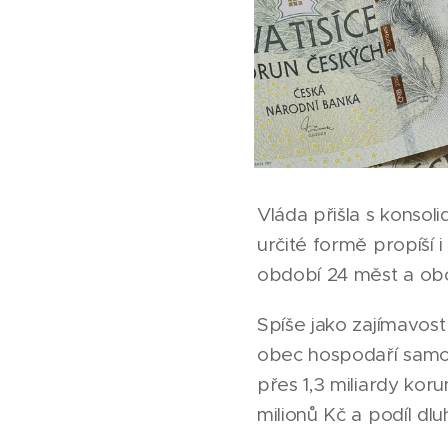
Vláda přišla s konsol
určité formě propíší i
období 24 měst a obc
Spíše jako zajímavost
obec hospodaří samos
přes 1,3 miliardy koru
milionů Kč a podíl dl