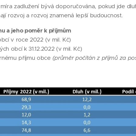
míra zadlužení bývá doporučována, pokud jde dluh 
vnají rozvoj a rozvoj znamená lepší budoucnost.
uhu a jeho poměr k příjmům
obcí v roce 2022 (v mil. Kč)
ých obcí k 31.12.2022 (v mil. Kč)
měrnému příjmu obce
(průměr počítán z příjmů za pos