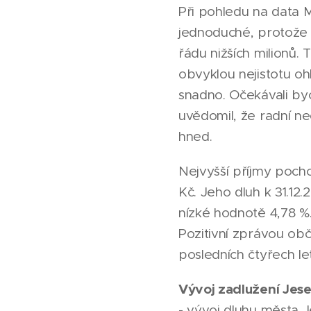
Při pohledu na data Mi
jednoduché, protože 
řádu nižších milionů
obvyklou nejistotu ohl
snadno. Očekávali by
uvědomil, že radní n
hned.
Nejvyšší příjmy poch
Kč. Jeho dluh k 31.12.
nízké hodnotě 4,78 %.
Pozitivní zprávou ob
posledních čtyřech le
Vývoj zadlužení Jes
- vývoj dluhu města J