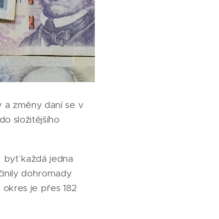
y a změny daní se v
do složitějšího
, byť každá jedna
činily dohromady
a okres je přes 182