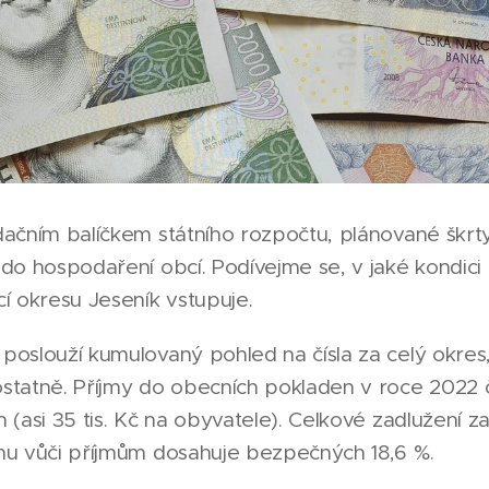
idačním balíčkem státního rozpočtu, plánované škrt
 do hospodaření obcí. Podívejme se, v jaké kondici 
í okresu Jeseník vstupuje.
 poslouží kumulovaný pohled na čísla za celý okres
tatně. Příjmy do obecních pokladen v roce 2022 
n (asi 35 tis. Kč na obyvatele). Celkové zadlužení z
uhu vůči příjmům dosahuje bezpečných 18,6 %.