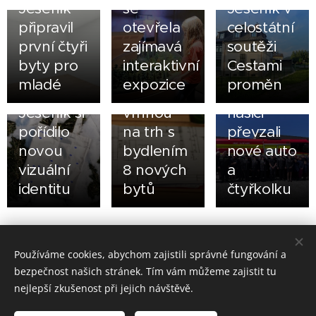
Jeseník
se
Jeseník v
připravil
otevřela
celostátní
první čtyři
zajímavá
soutěži
05.05.2026
byty pro
interaktivní
Cestami
Zlatohorští
20.06.2026
24.05.2026
mladé
expozice
proměn
Město
Mikulovice
dobrovolní
Jeseník si
vrhnou
hasiči
pořídilo
na trh s
převzali
novou
bydlením
nové auto
vizuální
8 nových
a
identitu
bytů
čtyřkolku
Share
Používáme cookies, abychom zajistili správné fungování a
bezpečnost našich stránek. Tím vám můžeme zajistit tu
nejlepší zkušenost při jejich návštěvě.
Made in Jesenicko © 2026 positivJE. Všechna práva vyhrazena.