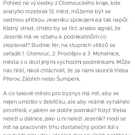
Pohled na výsledky z Olomouckého kraje, kde
analytici rozebrali 13. měst, můžeme být se
sedmou příčkou Jeseníku spokojeni asi tak napůl.
Klidný střed, chtělo by se říct, anebo signál, že
Jeseník má ve vztahu k podnikatelům co
zlepšovat? Buďme fér, na stupních vítězů se
seřadili 1. Olomouc, 2. Prostějov a 3. Mohelnice,
města s o dost jinými výchozími podmínkami. Může
nás hřát, nikoli chlácholit, že za námi skončili třeba
Přerov, Zábřeh nebo Šumperk.
A co takové město pro byznys má mít, aby se
nejen umístilo v žebříčku, ale aby reálně vytvářelo
prostředí, v jakém se dobře podniká? Když třeba
neleží u dálnice, jako u ní neleží Jeseník? Hodí se
mít na pracovním trhu dostatečný počet lidí v