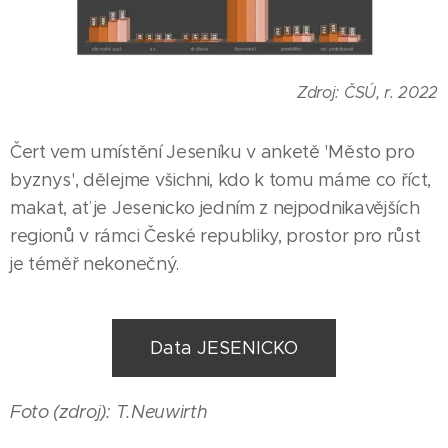
Zdroj: ČSÚ, r. 2022
Čert vem umístění Jeseníku v anketě 'Město pro
byznys', dělejme všichni, kdo k tomu máme co říct,
makat, ať je Jesenicko jedním z nejpodnikavějších
regionů v rámci České republiky, prostor pro růst
je téměř nekonečný.
Data JESENICKO
25.07.2026
V
jesenické
15.07.2026
Foto (zdroj): T.Neuwirth
Katovně
Město
30.07.2026