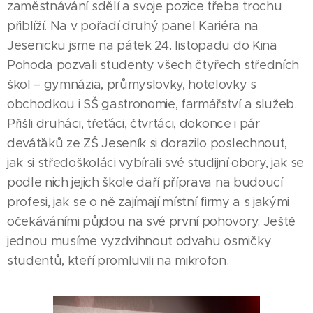
zaměstnávání sdělí a svoje pozice třeba trochu
přiblíží. Na v pořadí druhý panel Kariéra na
Jesenicku jsme na pátek 24. listopadu do Kina
Pohoda pozvali studenty všech čtyřech středních
škol – gymnázia, průmyslovky, hotelovky s
obchodkou i SŠ gastronomie, farmářství a služeb.
Přišli druháci, třeťáci, čtvrťáci, dokonce i pár
deváťáků ze ZŠ Jeseník si dorazilo poslechnout,
jak si středoškoláci vybírali své studijní obory, jak se
podle nich jejich škole daří příprava na budoucí
profesi, jak se o ně zajímají místní firmy a s jakými
očekáváními půjdou na své první pohovory. Ještě
jednou musíme vyzdvihnout odvahu osmičky
studentů, kteří promluvili na mikrofon.