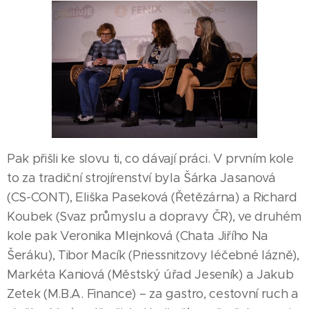
Pak přišli ke slovu ti, co dávají práci. V prvním kole
to za tradiční strojírenství byla Šárka Jasanová
(CS-CONT), Eliška Paseková (Řetězárna) a Richard
Koubek (Svaz průmyslu a dopravy ČR), ve druhém
kole pak Veronika Mlejnková (Chata Jiřího Na
Šeráku), Tibor Macík (Priessnitzovy léčebné lázně),
Markéta Kaniová (Městský úřad Jeseník) a Jakub
Zetek (M.B.A. Finance) – za gastro, cestovní ruch a