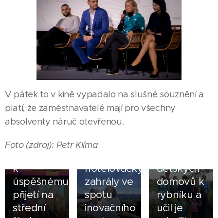
05.08.2026
ZŠ Česká
17.07.2026
V pátek to v kině vypadalo na slušné souznění a
Ves
Spolek
platí, že zaměstnavatelé mají pro všechny
dovedla
Rychlebské
absolventy náruč otevřenou.
všechny
hory
své
přivedl
02.08.2026
Foto (zdroj): Petr Klíma
deváťáky
Jak si
děti z
k
hotelovačky
dětských
05.07.2026
úspěšnému
zahrály ve
domovů k
Viktorie
přijetí na
spotu
rybníku a
Žáková a
12.07.2026
střední
inovačního
učil je
Zážitková
Patrik