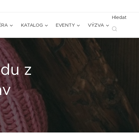
Hledat
ÉRA
KATALOG
EVENTY
VÝZVA
idu z
av