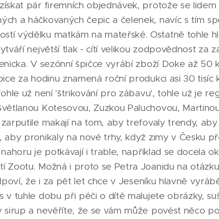
ískat pár firemních objednávek, protože se lidem l
ých a háčkovaných čepic a čelenek, navíc s tím s
tí výdělku matkám na mateřské. Ostatně tohle hle
ytváří největší tlak - cítí velikou zodpovědnost za z
senicka. V sezónní špičce vyrábí zboží Doke až 50 k
pice za hodinu znamená roční produkci asi 30 tisíc
Tohle už není 'štrikování pro zábavu', tohle už je re
 Světlanou Kotesovou, Zuzkou Paluchovou, Martino
 zarputile makají na tom, aby trefovaly trendy, aby
, aby pronikaly na nové trhy, když zimy v Česku př
 nahoru je potkávají i trable, například se docela o
í Zootu. Možná i proto se Petra Joanidu na otázku
odpoví, že i za pět let chce v Jeseníku hlavně vyrá
s v tuhle dobu při péči o dítě malujete obrázky, s
ý sirup a nevěříte, že se vám může povést něco 