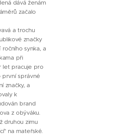
volená dává ženám
záměrů začalo
vavá a trochu
ublikové značky
 ročního synka, a
ukama při
 let pracuje pro
o první správné
ní značky, a
valy k
budován brand
lova z obýváku.
už druhou zimu
cí" na mateřské.