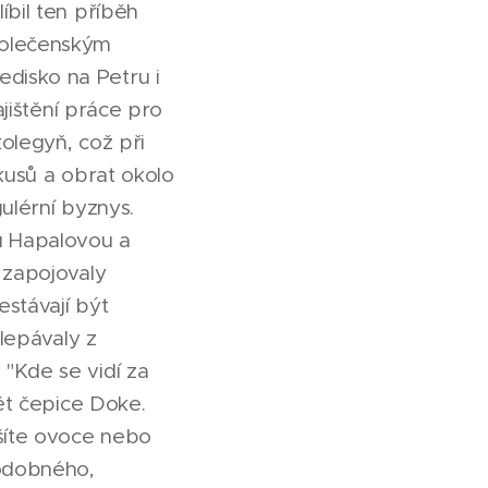
íbil ten příběh
polečenským
disko na Petru i
ajištění práce pro
olegyň, což při
 kusů a obrat okolo
gulérní byznys.
u Hapalovou a
 zapojovaly
estávají být
klepávaly z
 "Kde se vidí za
bět čepice Doke.
ušíte ovoce nebo
podobného,