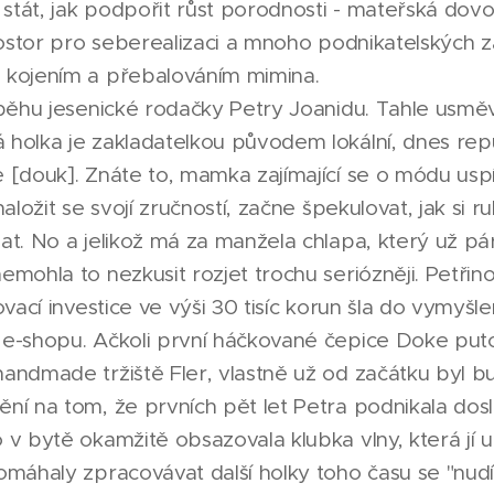
tát, jak podpořit růst porodnosti - mateřská do
prostor pro seberealizaci a mnoho podnikatelských 
 kojením a přebalováním mimina.
íběhu jesenické rodačky Petry Joanidu. Tahle usmě
holka je zakladatelkou původem lokální, dnes rep
 [douk]. Znáte to, mamka zajímající se o módu uspí
aložit se svojí zručností, začne špekulovat, jak si r
at. No a jelikož má za manžela chlapa, který už pár
mohla to nezkusit rozjet trochu seriózněji. Petřin
ovací investice ve výši 30 tisíc korun šla do vymyšle
e-shopu. Ačkoli první háčkované čepice Doke puto
andmade tržiště Fler, vlastně už od začátku byl 
ní na tom, že prvních pět let Petra podnikala dos
 v bytě okamžitě obsazovala klubka vlny, která jí 
omáhaly zpracovávat další holky toho času se "nudí