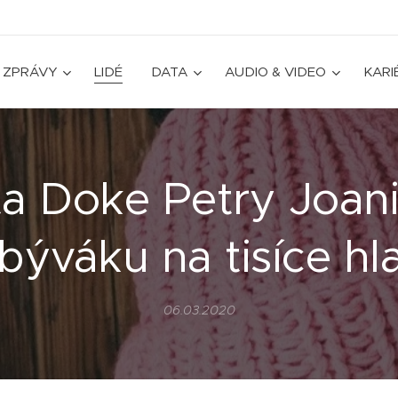
ZPRÁVY
LIDÉ
DATA
AUDIO & VIDEO
KARI
a Doke Petry Joan
býváku na tisíce hl
06.03.2020