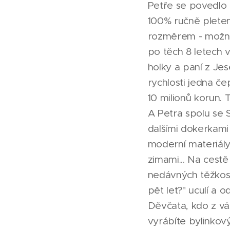
Petře se povedlo z
100% ručně pleten
rozměrem - možnos
po těch 8 letech v
holky a paní z Je
rychlosti jedna če
10 milionů korun. 
A Petra spolu se
dalšími dokerkami
moderní materiály
zimami... Na cestě
nedávných těžkost
pět let?" uculí a 
Děvčata, kdo z vá
vyrábíte bylinkov