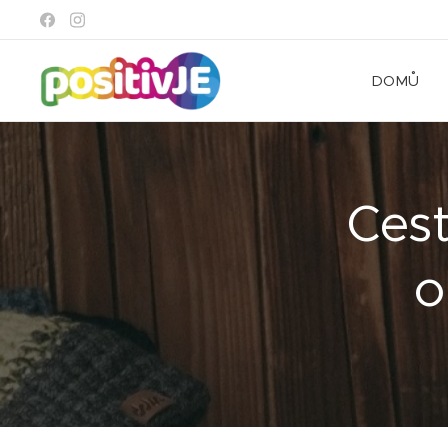
DOMŮ
Cest
o