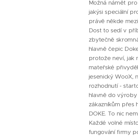
Možná námět pro s
jakýsi speciální 
právě někde mezi
Dost to sedí v př
zbytečně skromná 
hlavně čepic Doke
protože neví, jak n
mateřské přivyděl
jesenický WooX, ne
rozhodnutí - start
hlavně do výroby 
zákazníkům přes h
DOKE. To nic nemě
Každé volné místo
fungování firmy p