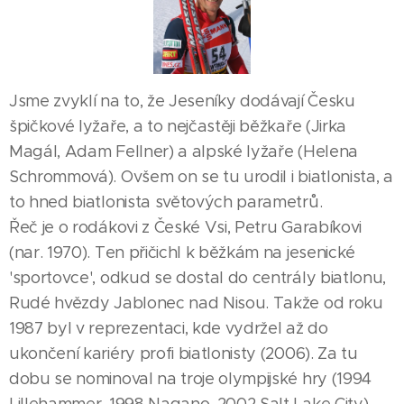
Jsme zvyklí na to, že Jeseníky dodávají Česku
špičkové lyžaře, a to nejčastěji běžkaře (Jirka
Magál, Adam Fellner) a alpské lyžaře (Helena
Schrommová). Ovšem on se tu urodil i biatlonista, a
to hned biatlonista světových parametrů.
Řeč je o rodákovi z České Vsi, Petru Garabíkovi
(nar. 1970). Ten přičichl k běžkám na jesenické
'sportovce', odkud se dostal do centrály biatlonu,
Rudé hvězdy Jablonec nad Nisou. Takže od roku
1987 byl v reprezentaci, kde vydržel až do
ukončení kariéry profi biatlonisty (2006). Za tu
dobu se nominoval na troje olympijské hry (1994
Lillehammer, 1998 Nagano, 2002 Salt Lake City),