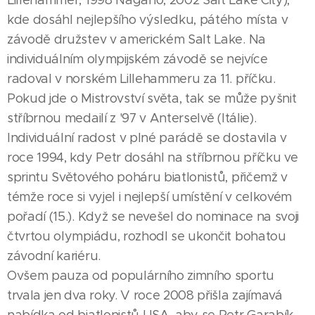
kde dosáhl nejlepšího výsledku, pátého místa v
závodě družstev v americkém Salt Lake. Na
individuálním olympijském závodě se nejvíce
radoval v norském Lillehammeru za 11. příčku.
Pokud jde o Mistrovství světa, tak se může pyšnit
stříbrnou medailí z '97 v Anterselvě (Itálie).
Individuální radost v plné parádě se dostavila v
roce 1994, kdy Petr dosáhl na stříbrnou příčku ve
sprintu Světového poháru biatlonistů, přičemž v
témže roce si vyjel i nejlepší umístění v celkovém
pořadí (15.). Když se nevešel do nominace na svoji
čtvrtou olympiádu, rozhodl se ukončit bohatou
závodní kariéru.
Ovšem pauza od populárního zimního sportu
trvala jen dva roky. V roce 2008 přišla zajímavá
nabídka od biatlonistů USA, aby se Petr Garabík