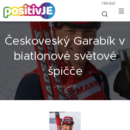
Hledat
Českoveský Garabík v
biatlonové světové
špičče
24.08.2018