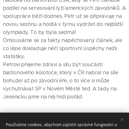
podílel na servisování lyží amerických závodníků. A
spolupráce běží dodnes, Petr už se připravuje na
novou sezónu a hodlá v týmu vydržet do nejbližší
olympiády. To by byla sedmá!
Omlouváme se za fakty napěchovaný článek, ale
co lépe dokladuje něčí sportovní úspěchy nežli
statistiky.
Petrovi přejeme zdraví a sílu být součástí
biatlonového kolotoče, který v ČR nabral na síle
bohužel až po závodní éře, o to více si může
vychutnávat SP v Novém Městě teď. A tady na
Jesenicku jsme na něj hrdí pořád.
Share
Používáme cookies, abychom zajistili správné fungování a