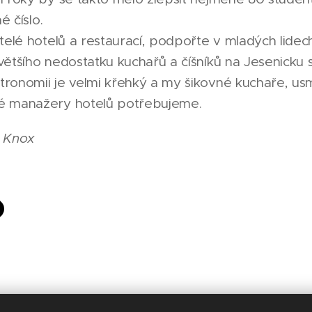
né číslo.
itelé hotelů a restaurací, podpořte v mladých lidech
většího nedostatku kuchařů a číšníků na Jesenicku 
tronomii je velmi křehký a my šikovné kuchaře, us
né manažery hotelů potřebujeme.
y Knox