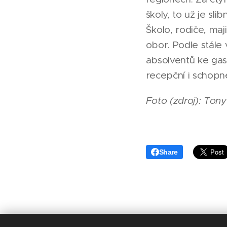
školy, to už je slib
Školo, rodiče, maj
obor. Podle stále 
absolventů ke gas
recepční i schop
Foto (zdroj): Ton
Share