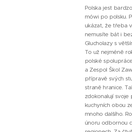
Polska jest bardzo
mówi po polsku. 
ukázat, že třeba 
nemusíte bát i bez
Glucholazy s větš
To už nejméně rok
polské spolupráce
a Zespol Škol Zaw
přípravě svých st
straně hranice. Ta
zdokonalují svoje 
kuchyních obou z
mnoho dalšího. Ro
únoru odbornou dv
regionech. Za čty