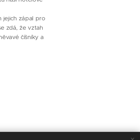
 jejich zápal pro
se zdá, že vztah
měvavé číšníky a