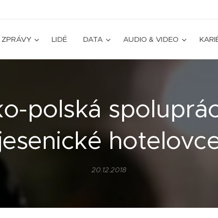
ZPRÁVY
LIDÉ
DATA
AUDIO & VIDEO
KARI
o-polská spoluprá
jesenické hotelovc
20.12.2018