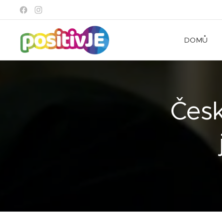
DOMŮ
Česk