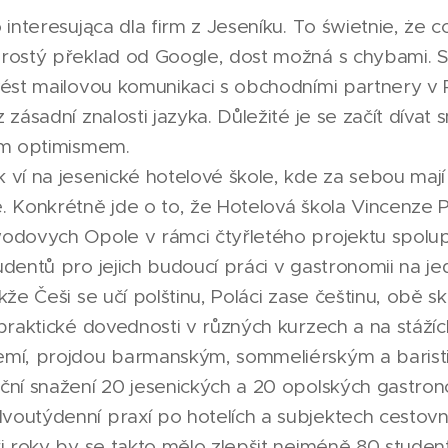
 interesująca dla firm z Jeseníku. To świetnie, że 
Prostý překlad od Google, dost možná s chybami. 
vést mailovou komunikaci s obchodními partnery v 
 zásadní znalosti jazyka. Důležité je se začít dívat
ím optimismem.
 ví na jesenické hotelové škole, kde za sebou mají
. Konkrétně jde o to, že Hotelová škola Vincenze P
odovych Opole v rámci čtyřletého projektu spolupra
udentů pro jejich budoucí práci v gastronomii na je
kže Češi se učí polštinu, Poláci zase češtinu, obě s
praktické dovednosti v různých kurzech a na stážíc
emí, projdou barmanským, sommeliérským a baris
ční snažení 20 jesenických a 20 opolských gastron
outýdenní praxí po hotelích a subjektech cestov
ři roky by se takto mělo zlepšit nejméně 80 studen