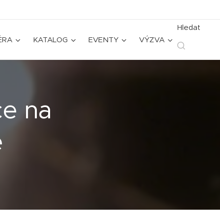
Hledat
ÉRA
KATALOG
EVENTY
VÝZVA
ce na
e