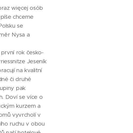
coraz więcej osób
Spíše chceme
Polsku se
 směr Nysa a
 první rok česko-
riessnitze Jeseník
cují na kvalitní
dné či druhé
kupiny pak
h. Doví se více o
tickým kurzem a
omů vyvrcholí v
ního ruchu v obou
tů naší hotelové