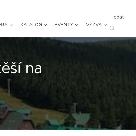
Hledat
ÉRA
KATALOG
EVENTY
VÝZVA
ěší na