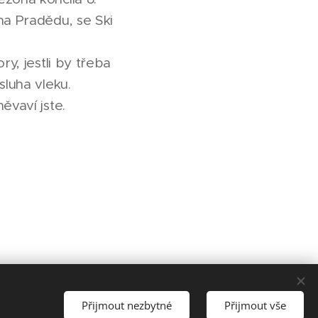
na Pradědu, se Ski
ry, jestli by třeba
sluha vleku.
měvaví jste.
Přijmout nezbytné
Přijmout vše