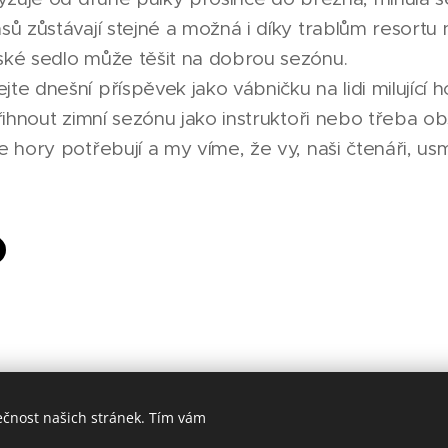
sů zůstávají stejné a možná i díky trablům resortu 
ké sedlo může těšit na dobrou sezónu.
e dnešní příspěvek jako vábničku na lidi milující ho
řihnout zimní sezónu jako instruktoři nebo třeba ob
 hory potřebují a my víme, že vy, naši čtenáři, us
ečnost našich stránek. Tím vám
Made in Jesenicko © 2026 positivJE. Všechna práva vyhrazena.
Cookies