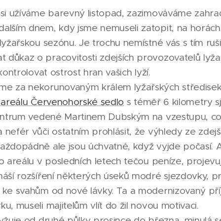
 si užíváme barevný listopad, zazimováváme zahr
alším dnem, kdy jsme nemuseli zatopit, na horách 
lyžařskou sezónu. Je trochu nemístné vás s tím ruši
důkaz o pracovitosti zdejších provozovatelů lyža
kontrolovat ostrost hran vašich lyží.
me za nekorunovaným králem lyžařských středisek 
 areálu Červenohorské sedlo
s téměř 6 kilometry s
centrum vedené Martinem Dubským na vzestupu, což
nefér vůči ostatním prohlásit, že výhledy ze zdejš
aždopádně ale jsou úchvatné, když vyjde počasí. A 
do areálu v posledních letech tečou peníze, projev
náší rozšíření některých úseků modré sjezdovky, pr
 ke svahům od nové lávky. Ta a modernizovaný př
u, museli majitelům vlít do žil novou motivaci.
lyžuje od druhé půlky prosince do března, minulá s