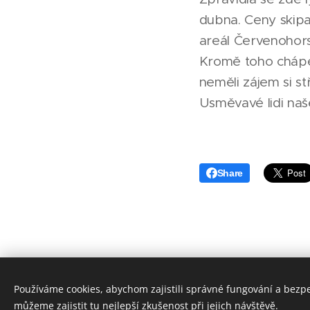
dubna. Ceny skipa
areál Červenohors
Kromě toho chápejt
neměli zájem si st
Usměvavé lidi naše
Share
Používáme cookies, abychom zajistili správné fungování a bezp
můžeme zajistit tu nejlepší zkušenost při jejich návštěvě.