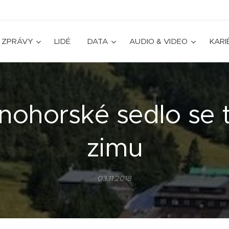
ZPRÁVY
LIDÉ
DATA
AUDIO & VIDEO
KARI
nohorské sedlo se t
zimu
03.11.2018