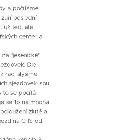
ady a počítáme
zuří poslední
t už teď, ale
řských center a
na "jesenické"
jezdovek. Dle
 rádi slyšíme.
ích sjezdovek jsou
to se počítá.
uje se to na mnoha
odloužení žluté a
íjezd na ČHS od
ezóna končila 8.