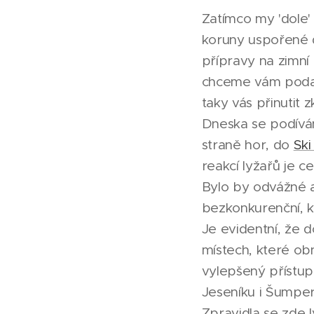
Zatímco my 'dole'
koruny uspořené d
přípravy na zimní 
chceme vám podat 
taky vás přinutit z
Dneska se podívá
straně hor, do
Ski
reakcí lyžařů je 
Bylo by odvážné a 
bezkonkurenční, k
Je evidentní, že 
místech, které ob
vylepšený přístup
Jeseníku i Šumperk
Zpravidla se zde 