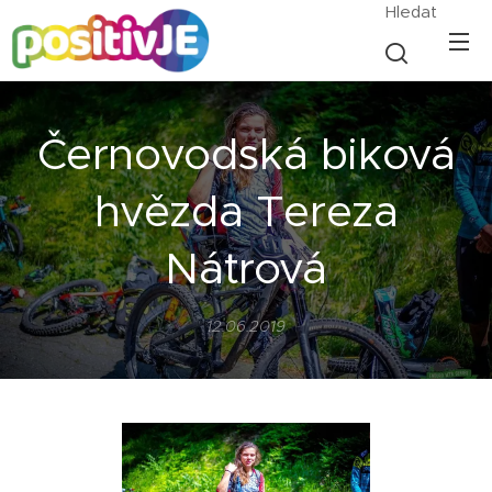
Hledat
Černovodská biková
hvězda Tereza
Nátrová
12.06.2019