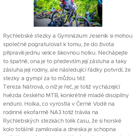
Rychlebské stezky a Gymnázium Jeseník si mohou
společně pogratulovat k tomu, že do života
připravili jednu velice šikovnou holku. Nechápejte
to špatně, ona je to především její zásluha a taky
zásluha její rodiny, ale následující řádky potvrdí, že
stezky a gympl za to můžou též.
Tereza Nátrová, o níž je řeč, je totiž vycházející
hvězda českého MTB, konkrétně mladé disciplíny
enduro. Holka, co vyrostla v Černé Vodě na
rodinné ekofarmě NA3 totiž trávila na
Rychlebských stezkách tolik času, že si horské
kolo totálně zamilovala a dneska je schopna