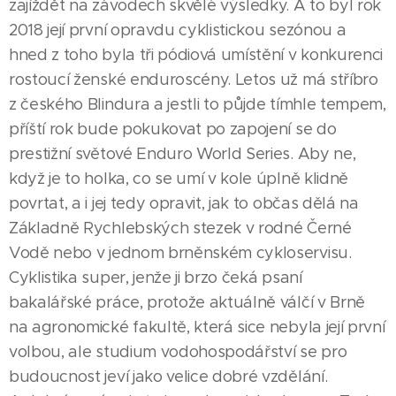
zajíždět na závodech skvělé výsledky. A to byl rok
2018 její první opravdu cyklistickou sezónou a
hned z toho byla tři pódiová umístění v konkurenci
rostoucí ženské enduroscény. Letos už má stříbro
z českého Blindura a jestli to půjde tímhle tempem,
příští rok bude pokukovat po zapojení se do
prestižní světové Enduro World Series. Aby ne,
když je to holka, co se umí v kole úplně klidně
povrtat, a i jej tedy opravit, jak to občas dělá na
Základně Rychlebských stezek v rodné Černé
Vodě nebo v jednom brněnském cykloservisu.
Cyklistika super, jenže ji brzo čeká psaní
bakalářské práce, protože aktuálně válčí v Brně
na agronomické fakultě, která sice nebyla její první
volbou, ale studium vodohospodářství se pro
budoucnost jeví jako velice dobré vzdělání.