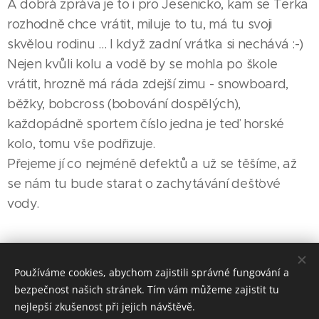
A dobrá zpráva je to i pro Jesenicko, kam se Terka
rozhodně chce vrátit, miluje to tu, má tu svoji
skvělou rodinu ... I když zadní vrátka si nechává :-)
Nejen kvůli kolu a vodě by se mohla po škole
vrátit, hrozně má ráda zdejší zimu - snowboard,
běžky, bobcross (bobování dospělých),
každopádně sportem číslo jedna je teď horské
kolo, tomu vše podřizuje.
Přejeme jí co nejméně defektů a už se těšíme, až
se nám tu bude starat o zachytávání dešťové
vody.
Share
Používáme cookies, abychom zajistili správné fungování a
bezpečnost našich stránek. Tím vám můžeme zajistit tu
nejlepší zkušenost při jejich návštěvě.