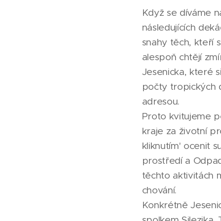
Když se díváme na
následujících dek
snahy těch, kteří
alespoň chtějí zmí
Jesenicka, které 
počty tropických 
adresou.
Proto kvitujeme p
kraje za životní 
kliknutím' ocenit 
prostředí a Odpadk
těchto aktivitách 
chování.
Konkrétně Jesenic
spolkem Silezika.