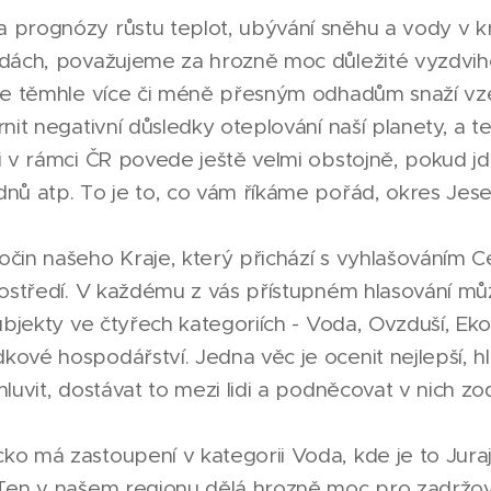
 prognózy růstu teplot, ubývání sněhu a vody v kr
ádách, považujeme za hrozně moc důležité vyzdviho
 se těmhle více či méně přesným odhadům snaží vz
rnit negativní důsledky oteplování naší planety, a te
si v rámci ČR povede ještě velmi obstojně, pokud j
dnů atp. To je to, co vám říkáme pořád, okres Je
očin našeho Kraje, který přichází s vyhlašováním
prostředí. V každému z vás přístupném hlasování mů
subjekty ve čtyřech kategoriích - Voda, Ovzduší, Eko
ové hospodářství. Jedna věc je ocenit nejlepší, hla
mluvit, dostávat to mezi lidi a podněcovat v nich 
ko má zastoupení v kategorii Voda, kde je to Jura
 Ten v našem regionu dělá hrozně moc pro zadržo