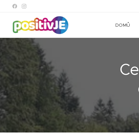
DOMŮ
Ce