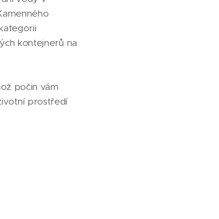
U Kamenného
kategorii
ých kontejnerů na
u
hož počin vám
životní prostředí