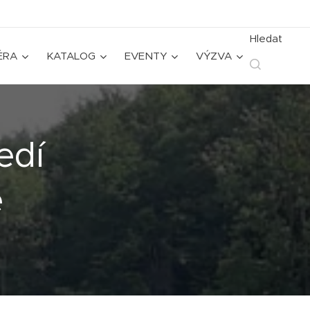
Hledat
ÉRA
KATALOG
EVENTY
VÝZVA
edí
e