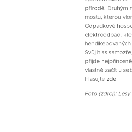
přírodě. Druhým 
mostu, kterou vlon
Odpadkové hospod
elektroodpad, kt
hendikepovaných l
Svůj hlas samozř
přijde nejpřínosněj
vlastně začít u se
Hlasujte
zde
.
Foto (zdroj): Lesy