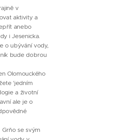
ajině v
vat aktivity a
epřít anebo
dy i Jesenicka.
de o ubývání vody,
seník bude dobrou
 Cen Olomouckého
žete 'jedním
logie a životní
vní ale je o
zodpovědné
j Grňo se svým
vání vody v