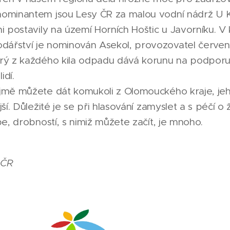
nominantem jsou Lesy ČR za malou vodní nádrž 
i postavily na území Horních Hoštic u Javorníku. V 
ářství je nominován Asekol, provozovatel červen
erý z každého kila odpadu dává korunu na podpor
idí.
ejmě můžete dát komukoli z Olomouckého kraje, je
ší. Důležité je se při hlasování zamyslet a s péčí o 
be, drobností, s nimiž můžete začít, je mnoho.
 ČR