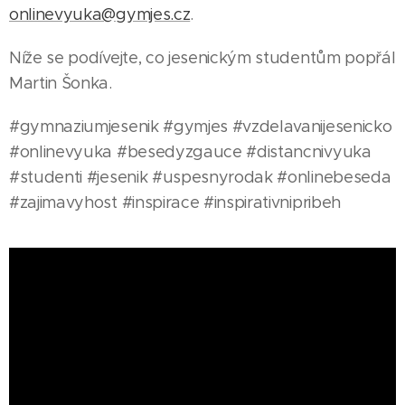
onlinevyuka@gymjes.cz
.
Níže se podívejte, co jesenickým studentům popřál
Martin Šonka.
#gymnaziumjesenik #gymjes #vzdelavanijesenicko
#onlinevyuka #besedyzgauce #distancnivyuka
#studenti #jesenik #uspesnyrodak #onlinebeseda
#zajimavyhost #inspirace #inspirativnipribeh