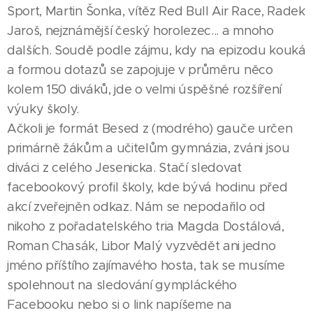
Sport, Martin Šonka, vítěz Red Bull Air Race, Radek
Jaroš, nejznámější český horolezec... a mnoho
dalších. Soudě podle zájmu, kdy na epizodu kouká
a formou dotazů se zapojuje v průměru něco
kolem 150 diváků, jde o velmi úspěšné rozšíření
výuky školy.
Ačkoli je formát Besed z (modrého) gauče určen
primárně žákům a učitelům gymnázia, zváni jsou
diváci z celého Jesenicka. Stačí sledovat
facebookový profil školy, kde bývá hodinu před
akcí zveřejněn odkaz. Nám se nepodařilo od
nikoho z pořadatelského tria Magda Dostálová,
Roman Chasák, Libor Malý vyzvědět ani jedno
jméno příštího zajímavého hosta, tak se musíme
spolehnout na sledování gympláckého
Facebooku nebo si o link napíšeme na