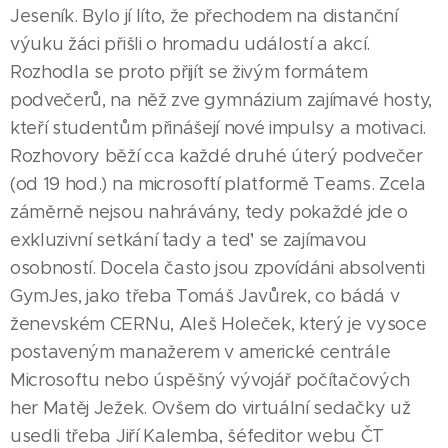
Jeseník. Bylo jí líto, že přechodem na distanční
výuku žáci přišli o hromadu událostí a akcí.
Rozhodla se proto přijít se živým formátem
podvečerů, na něž zve gymnázium zajímavé hosty,
kteří studentům přinášejí nové impulsy a motivaci.
Rozhovory běží cca každé druhé úterý podvečer
(od 19 hod.) na microsoftí platformě Teams. Zcela
záměrně nejsou nahrávány, tedy pokaždé jde o
exkluzivní setkání ´tady a teď' se zajímavou
osobností. Docela často jsou zpovídáni absolventi
GymJes, jako třeba Tomáš Javůrek, co bádá v
ženevském CERNu, Aleš Holeček, který je vysoce
postaveným manažerem v americké centrále
Microsoftu nebo úspěšný vývojář počítačových
her Matěj Ježek. Ovšem do virtuální sedačky už
usedli třeba Jiří Kalemba, šéfeditor webu ČT