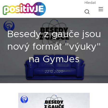
Hledat
Besedy z gauče jsou
nový formát "výuky"
na GymJes
22.12.2020