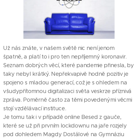
Už nás znáte, v našem světě nic není jenom
špatně, a platí to i pro ten nepříjemný koronavir.
Seznam dobrých věcí, které pandemie přinesla, by
taky nebyl krátký. Nepřekvapivě hodně pozitiv je
spojeno s mladou generací, což je s ohledem na
všudypřítomnou digitalizaci světa veskrze příznivá
zpráva. Poměrně často za těmi povedenými věcmi
stojí vzdělávací instituce.
Je tomu tak i v případě online Besed z gauče,
které se už při prvním lockdownu na jaře rozjely
pod dohledem Magdy Dostálové na Gymnáziu