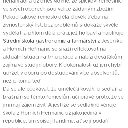
nenahradí a už dnes vidíme, že špičkoví řemeslníci
ve svých oborech jsou velice žádaným zbožím.
Pokud takové řemeslo dělá člověk třeba na
živnostenský list, bez problémů si dokáže skvěle
vydělat, a přitom dělá práci, jež ho baví a naplňuje.
Střední škola gastronomie a farmářství
z Jeseníku
a Horních Heřmanic se snaží reflektovat na
aktuální situaci na trhu práce a nabízí deváťákům
zajímavé studijní obory. K dokonalosti už jen chybí
udržet v oboru po dostudování více absolventů,
než je tomu teď.
Dá se ale očekávat, že umělečtí kováři, či sedláři a
brašnáři se těmto řemeslům učí právě proto, že se
jimi mají zájem živit. A jestliže se sedlařině věnuje
škola z Horních Heřmanic už jako jediná v
republice, tím spíše jí fandíme, ať se jí podaří