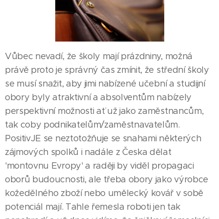
Vůbec nevadí, že školy mají prázdniny, možná
právě proto je správný čas zmínit, že střední školy
se musí snažit, aby jimi nabízené učební a studijní
obory byly atraktivní a absolventům nabízely
perspektivní možnosti ať už jako zaměstnancům,
tak coby podnikatelům/zaměstnavatelům.
PositivJE se neztotožňuje se snahami některých
zájmových spolků i nadále z Česka dělat
'montovnu Evropy' a raději by viděl propagaci
oborů budoucnosti, ale třeba obory jako výrobce
kožedělného zboží nebo umělecký kovář v sobě
potenciál mají. Tahle řemesla roboti jen tak