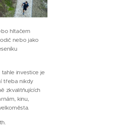
ebo hltačem
rodič nebo jako
eseníku
tahle investice je
í třeba nikdy
 zkvalitňujících
rnám, kinu,
velkoměsta.
th.