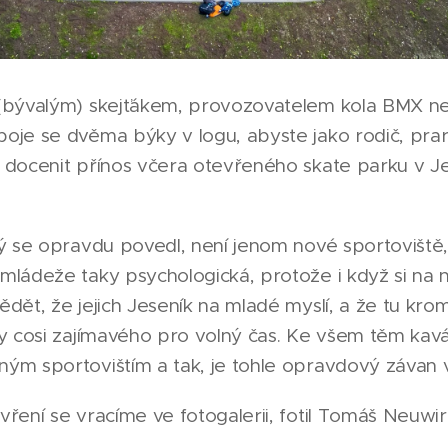
 (bývalým) skejťákem, provozovatelem kola BMX n
oje se dvěma býky v logu, abyste jako rodič, pra
 docenit přínos včera otevřeného skate parku v J
ý se opravdu povedl, není jenom nové sportoviště, 
mládeže taky psychologická, protože i když si na n
dět, že jejich Jeseník na mladé myslí, a že tu kromě
ky cosi zajímavého pro volný čas. Ke všem těm kavá
ým sportovištím a tak, je tohle opravdový závan 
ření se vracíme ve fotogalerii, fotil Tomáš Neuwir