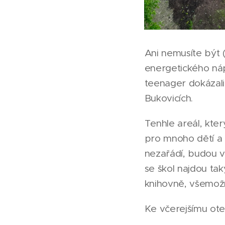
Ani nemusíte být
energetického náp
teenager dokázali
Bukovicích.
Tenhle areál, kter
pro mnoho dětí a 
nezařádí, budou vě
se škol najdou ta
knihovně, všemožn
Ke včerejšímu otev