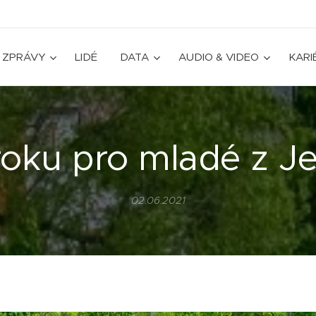
ZPRÁVY
LIDÉ
DATA
AUDIO & VIDEO
KARI
oku pro mladé z J
02.06.2021