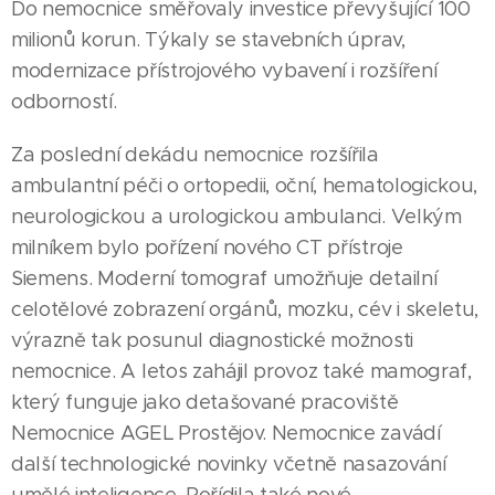
Do nemocnice směřovaly investice převyšující 100
milionů korun. Týkaly se stavebních úprav,
modernizace přístrojového vybavení i rozšíření
odborností.
Za poslední dekádu nemocnice rozšířila
ambulantní péči o ortopedii, oční, hematologickou,
neurologickou a urologickou ambulanci. Velkým
milníkem bylo pořízení nového CT přístroje
Siemens. Moderní tomograf umožňuje detailní
celotělové zobrazení orgánů, mozku, cév i skeletu,
výrazně tak posunul diagnostické možnosti
nemocnice. A letos zahájil provoz také mamograf,
který funguje jako detašované pracoviště
Nemocnice AGEL Prostějov. Nemocnice zavádí
další technologické novinky včetně nasazování
umělé inteligence. Pořídila také nové