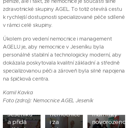
peníze, ale i fakt, že nemocnice je součástí silné
zdravotnické skupiny AGEL. To totiž otevírá cestu
k rychlejší dostupnosti specializované péče sdílené
v rámci celé skupiny.
Úkolem pro vedení nemocnice i management
AGELU je, aby nemocnice v Jeseníku byla
03.07.2026
personálně stabilní a technologicky moderní, aby
Kraj
dokázala poskytovala kvalitní základní a středně
vybuduje
25.06.2026
specializovanou péči a zároveň byla silně napojena
dvě nové
Ocenění
na špičková centra.
záchranky
Top
v
Employer
06.05.2026
Kamil Kavka
Javorníku
2026 má
Větší klid
Foto (zdroj): Nemocnice AGEL Jeseník
a
jesenická
pro
Jeseníku
nemocnice
maminky
a přidá
i za
novorozenc