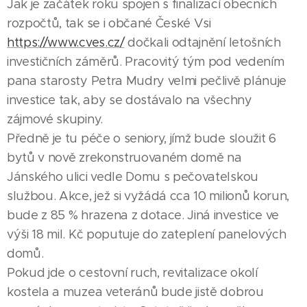
Jak je začátek roku spojen s finalizací obecních
rozpočtů, tak se i občané České Vsi
https://www.cves.cz/
dočkali odtajnění letošních
investičních záměrů. Pracovitý tým pod vedením
pana starosty Petra Mudry velmi pečlivě plánuje
investice tak, aby se dostávalo na všechny
zájmové skupiny.
Předně je tu péče o seniory, jímž bude sloužit 6
bytů v nově zrekonstruovaném domě na
Jánského ulici vedle Domu s pečovatelskou
službou. Akce, jež si vyžádá cca 10 milionů korun,
bude z 85 % hrazena z dotace. Jiná investice ve
výši 18 mil. Kč poputuje do zateplení panelových
domů.
Pokud jde o cestovní ruch, revitalizace okolí
kostela a muzea veteránů bude jistě dobrou