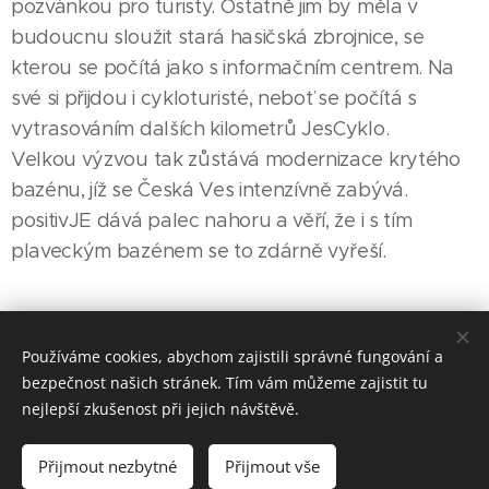
pozvánkou pro turisty. Ostatně jim by měla v
budoucnu sloužit stará hasičská zbrojnice, se
kterou se počítá jako s informačním centrem. Na
své si přijdou i cykloturisté, neboť se počítá s
vytrasováním dalších kilometrů JesCyklo.
Velkou výzvou tak zůstává modernizace krytého
bazénu, jíž se Česká Ves intenzívně zabývá.
positivJE dává palec nahoru a věří, že i s tím
plaveckým bazénem se to zdárně vyřeší.
Share
Používáme cookies, abychom zajistili správné fungování a
bezpečnost našich stránek. Tím vám můžeme zajistit tu
nejlepší zkušenost při jejich návštěvě.
Made in Jesenicko © 2026 positivJE. Všechna práva vyhrazena.
Přijmout nezbytné
Přijmout vše
Cookies