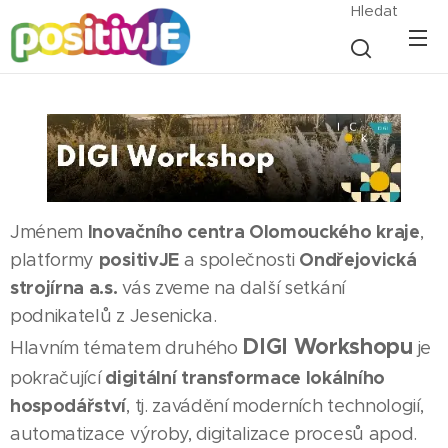
Hledat
Inovačního centra Olomouckého kraje
Jménem
,
positivJE
Ondřejovická
platformy
a společnosti
strojírna a.s.
vás zveme na další setkání
podnikatelů z Jesenicka.
DIGI Workshopu
Hlavním tématem druhého
je
d
igitální transformace lokálního
pokračující
hospodářství
, tj. zavádění moderních technologií,
automatizace výroby, digitalizace procesů apod.