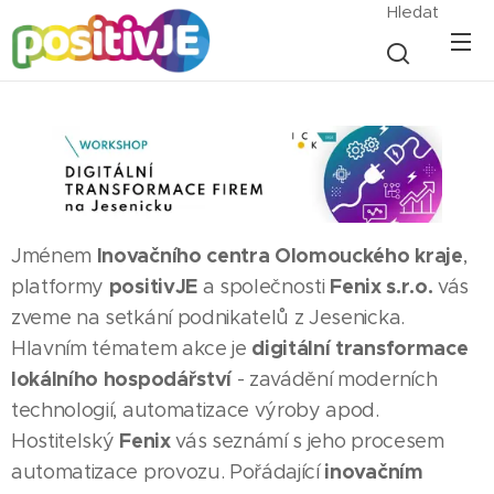
Hledat
Inovačního centra Olomouckého kraje
Jménem
,
positivJE
Fenix s.r.o.
platformy
a společnosti
vás
zveme na setkání podnikatelů z Jesenicka.
d
igitální transformace
Hlavním tématem akce je
lokálního hospodářství
- zavádění moderních
technologií, automatizace výroby apod.
Fenix
Hostitelský
vás seznámí s jeho procesem
inovačním
automatizace provozu. Pořádající